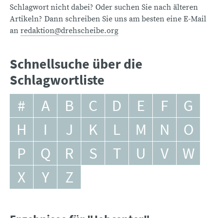
Schlagwort nicht dabei? Oder suchen Sie nach älteren
Artikeln? Dann schreiben Sie uns am besten eine E-Mail
an
redaktion@drehscheibe.org
Schnellsuche über die
Schlagwortliste
#
A
B
C
D
E
F
G
H
I
J
K
L
M
N
O
P
Q
R
S
T
U
V
W
X
Y
Z