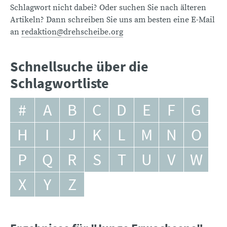
Schlagwort nicht dabei? Oder suchen Sie nach älteren
Artikeln? Dann schreiben Sie uns am besten eine E-Mail
an
redaktion@drehscheibe.org
Schnellsuche über die
Schlagwortliste
#
A
B
C
D
E
F
G
H
I
J
K
L
M
N
O
P
Q
R
S
T
U
V
W
X
Y
Z