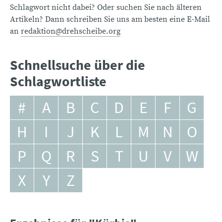
Schlagwort nicht dabei? Oder suchen Sie nach älteren
Artikeln? Dann schreiben Sie uns am besten eine E-Mail
an
redaktion@drehscheibe.org
Schnellsuche über die
Schlagwortliste
#
A
B
C
D
E
F
G
H
I
J
K
L
M
N
O
P
Q
R
S
T
U
V
W
X
Y
Z