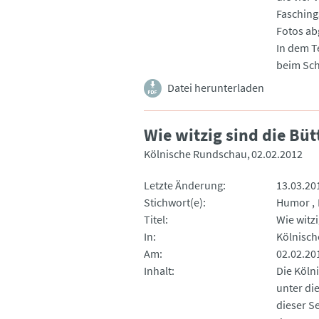
Fasching
Fotos ab
In dem Te
beim Sch
Datei herunterladen
Wie witzig sind die Bü
Kölnische Rundschau
02.02.2012
Letzte Änderung
13.03.20
Stichwort(e)
Humor
Titel
Wie witz
In
Kölnisc
Am
02.02.20
Inhalt
Die Köln
unter di
dieser Se