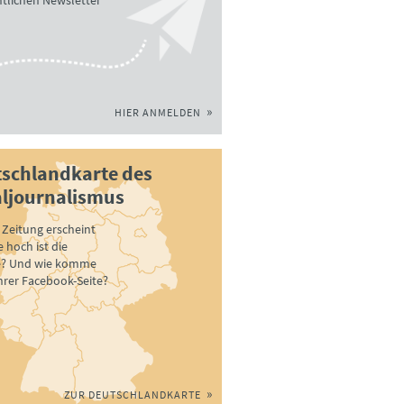
tlichen Newsletter
HIER ANMELDEN
schlandkarte des
ljournalismus
Zeitung erscheint
 hoch ist die
e? Und wie komme
ihrer Facebook-Seite?
ZUR DEUTSCHLANDKARTE