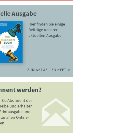
elle Ausgabe
Hier finden Sie einige
Beiträge unserer
aktuellen Ausgabe.
ZUM AKTUELLEN HEFT
nnent werden?
 Sie Abonnent der
heibe und erhalten
 Printausgabe und
zu allen Online-
en.