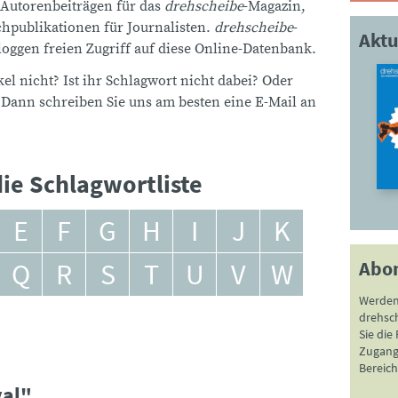
 Autorenbeiträgen für das
drehscheibe
-Magazin,
publikationen für Journalisten.
drehscheibe
-
Aktu
ggen freien Zugriff auf diese Online-Datenbank.
el nicht? Ist ihr Schlagwort nicht dabei? Oder
 Dann schreiben Sie uns am besten eine E-Mail an
ie Schlagwortliste
E
F
G
H
I
J
K
Abo
Q
R
S
T
U
V
W
Werden
drehsc
Sie die
Zugang 
Bereich
val"