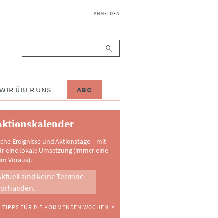
NAVIGATION
ANMELDEN
ÜBERSPRINGEN
Suchbegriffe
WIR ÜBER UNS
ABO
ktionskalender
sche Ereignisse und Aktionstage – mit
ür eine lokale Umsetzung (immer eine
im Voraus).
Aktuell sind keine Termine
vorhanden.
TIPPS FÜR DIE KOMMENDEN WOCHEN