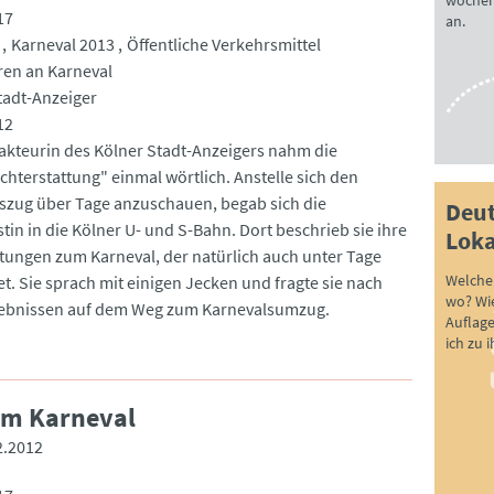
wöchen
17
an.
Karneval 2013
Öffentliche Verkehrsmittel
en an Karneval
tadt-Anzeiger
12
akteurin des Kölner Stadt-Anzeigers nahm die
chterstattung" einmal wörtlich. Anstelle sich den
szug über Tage anzuschauen, begab sich die
Deut
tin in die Kölner U- und S-Bahn. Dort beschrieb sie ihre
Loka
ungen zum Karneval, der natürlich auch unter Tage
Welche 
et. Sie sprach mit einigen Jecken und fragte sie nach
wo? Wie
lebnissen auf dem Weg zum Karnevalsumzug.
Auflag
ich zu 
em Karneval
2.2012