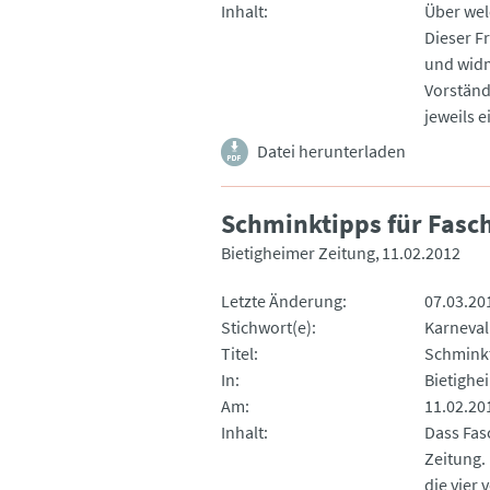
Inhalt
Über wel
Dieser F
und widm
Vorständ
jeweils e
Datei herunterladen
Schminktipps für Fas
Bietigheimer Zeitung
11.02.2012
Letzte Änderung
07.03.20
Stichwort(e)
Karneval
Titel
Schminkt
In
Bietighe
Am
11.02.20
Inhalt
Dass Fasc
Zeitung. 
die vier