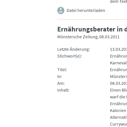
dem Text
Datei herunterladen
Ernährungsberater in d
Münstersche Zeitung
08.03.2011
Letzte Änderung
13.03.20
Stichwort(e)
Ernähru
Karneval
Titel
Ernährun
In
Münsters
Am
08.03.20
Inhalt
Einen Bl
warf die
Ernährun
Kalorien
Alternat
Currywu