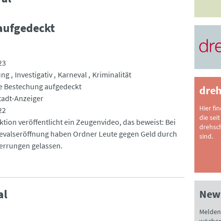
aufgedeckt
23
ung
Investigativ
Karneval
Kriminalität
e Bestechung aufgedeckt
dreh
tadt-Anzeiger
Hier fi
22
die seit
ktion veröffentlicht ein Zeugenvideo, das beweist: Bei
drehsc
evalseröffnung haben Ordner Leute gegen Geld durch
sind.
errungen gelassen.
al
News
Melden 