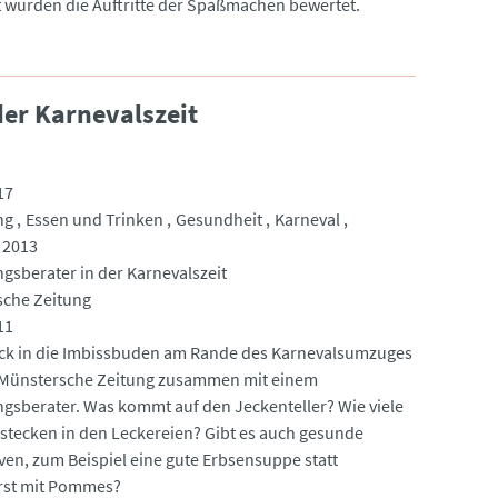
 wurden die Auftritte der Spaßmachen bewertet.
er Karnevalszeit
17
ng
Essen und Trinken
Gesundheit
Karneval
 2013
gsberater in der Karnevalszeit
che Zeitung
11
ick in die Imbissbuden am Rande des Karnevalsumzuges
 Münstersche Zeitung zusammen mit einem
gsberater. Was kommt auf den Jeckenteller? Wie viele
 stecken in den Leckereien? Gibt es auch gesunde
iven, zum Beispiel eine gute Erbsensuppe statt
rst mit Pommes?