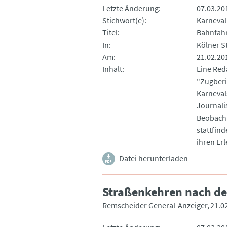
Letzte Änderung
07.03.20
Stichwort(e)
Karneval
Titel
Bahnfahr
In
Kölner S
Am
21.02.20
Inhalt
Eine Red
"Zugberi
Karneval
Journalis
Beobacht
stattfind
ihren Er
Datei herunterladen
Straßenkehren nach d
Remscheider General-Anzeiger
21.0