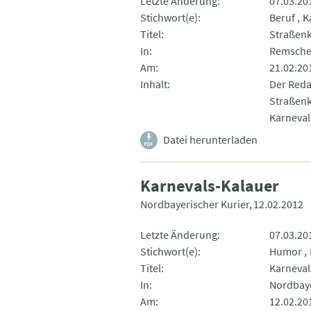
Letzte Änderung
07.03.20
Stichwort(e)
Beruf
K
Titel
Straßen
In
Remschei
Am
21.02.20
Inhalt
Der Reda
Straßenk
Karneval
Datei herunterladen
Karnevals-Kalauer
Nordbayerischer Kurier
12.02.2012
Letzte Änderung
07.03.20
Stichwort(e)
Humor
Titel
Karneval
In
Nordbaye
Am
12.02.20