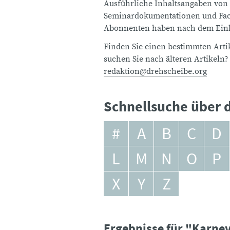
Ausführliche Inhaltsangaben von
Seminardokumentationen und Fach
Abonnenten haben nach dem Einlo
Finden Sie einen bestimmten Artik
suchen Sie nach älteren Artikeln?
redaktion@drehscheibe.org
Schnellsuche über d
#
A
B
C
D
L
M
N
O
P
X
Y
Z
Ergebnisse für "Karne