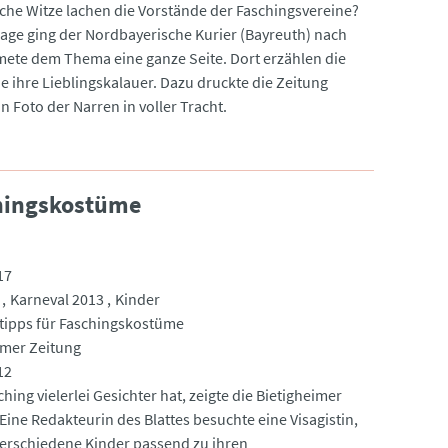
che Witze lachen die Vorstände der Faschingsvereine?
rage ging der Nordbayerische Kurier (Bayreuth) nach
ete dem Thema eine ganze Seite. Dort erzählen die
e ihre Lieblingskalauer. Dazu druckte die Zeitung
in Foto der Narren in voller Tracht.
chingskostüme
17
Karneval 2013
Kinder
ipps für Faschingskostüme
imer Zeitung
12
hing vielerlei Gesichter hat, zeigte die Bietigheimer
Eine Redakteurin des Blattes besuchte eine Visagistin,
 verschiedene Kinder passend zu ihren