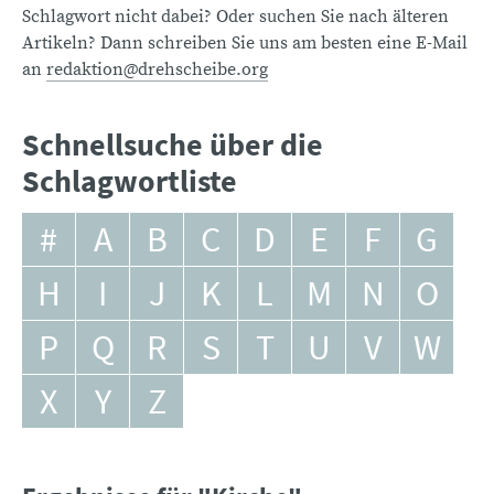
Schlagwort nicht dabei? Oder suchen Sie nach älteren
Artikeln? Dann schreiben Sie uns am besten eine E-Mail
an
redaktion@drehscheibe.org
Schnellsuche über die
Schlagwortliste
#
A
B
C
D
E
F
G
H
I
J
K
L
M
N
O
P
Q
R
S
T
U
V
W
X
Y
Z