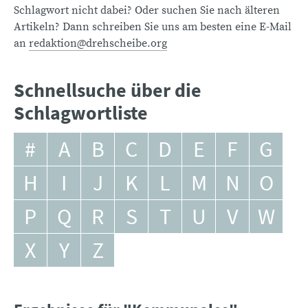
Schlagwort nicht dabei? Oder suchen Sie nach älteren
Artikeln? Dann schreiben Sie uns am besten eine E-Mail
an
redaktion@drehscheibe.org
Schnellsuche über die
Schlagwortliste
#
A
B
C
D
E
F
G
H
I
J
K
L
M
N
O
P
Q
R
S
T
U
V
W
X
Y
Z