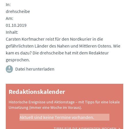
In
drehscheibe
Am
01.10.2019
Inhalt
Carsten Korfmacher reist für den Nordkurier in die
gefährlichsten Länder des Nahen und Mittleren Ostens. Wie
kam es dazu? Die drehscheibe hat mit dem Redakteur
gesprochen.
Datei herunterladen
Redaktionskalender
Historische Ereignisse und Aktionstage – mit Tipps für eine lokale
Umsetzung (immer eine Woche im Voraus).
Aktuell sind keine Termine vorhanden.
TIPPS FÜR DIE KOMMENDEN WOCHEN