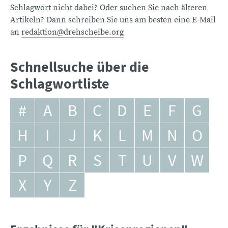
Schlagwort nicht dabei? Oder suchen Sie nach älteren
Artikeln? Dann schreiben Sie uns am besten eine E-Mail
an
redaktion@drehscheibe.org
Schnellsuche über die
Schlagwortliste
#
A
B
C
D
E
F
G
H
I
J
K
L
M
N
O
P
Q
R
S
T
U
V
W
X
Y
Z