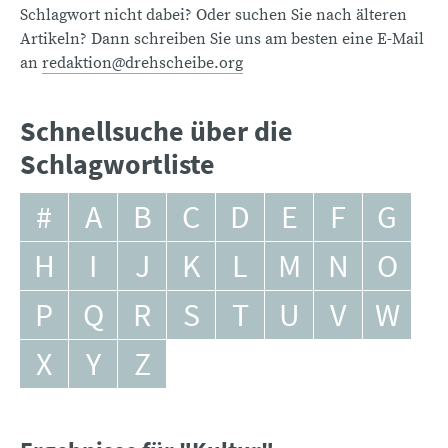
Schlagwort nicht dabei? Oder suchen Sie nach älteren
Artikeln? Dann schreiben Sie uns am besten eine E-Mail
an
redaktion@drehscheibe.org
Schnellsuche über die
Schlagwortliste
#
A
B
C
D
E
F
G
H
I
J
K
L
M
N
O
P
Q
R
S
T
U
V
W
X
Y
Z