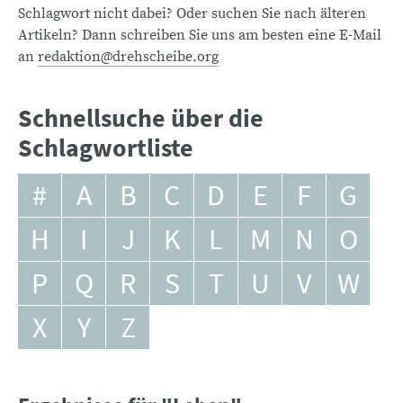
Schlagwort nicht dabei? Oder suchen Sie nach älteren
Artikeln? Dann schreiben Sie uns am besten eine E-Mail
an
redaktion@drehscheibe.org
Schnellsuche über die
Schlagwortliste
#
A
B
C
D
E
F
G
H
I
J
K
L
M
N
O
P
Q
R
S
T
U
V
W
X
Y
Z