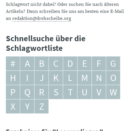
Schlagwort nicht dabei? Oder suchen Sie nach älteren
Artikeln? Dann schreiben Sie uns am besten eine E-Mail
an
redaktion@drehscheibe.org
Schnellsuche über die
Schlagwortliste
#
A
B
C
D
E
F
G
H
I
J
K
L
M
N
O
P
Q
R
S
T
U
V
W
X
Y
Z