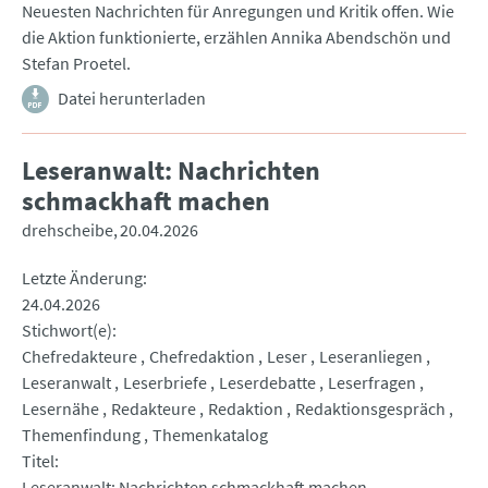
Neuesten Nachrichten für Anregungen und Kritik offen. Wie
die Aktion funktionierte, erzählen Annika Abendschön und
Stefan Proetel.
Datei herunterladen
Leseranwalt: Nachrichten
schmackhaft machen
drehscheibe
20.04.2026
Letzte Änderung
24.04.2026
Stichwort(e)
Chefredakteure
Chefredaktion
Leser
Leseranliegen
Leseranwalt
Leserbriefe
Leserdebatte
Leserfragen
Lesernähe
Redakteure
Redaktion
Redaktionsgespräch
Themenfindung
Themenkatalog
Titel
Leseranwalt: Nachrichten schmackhaft machen