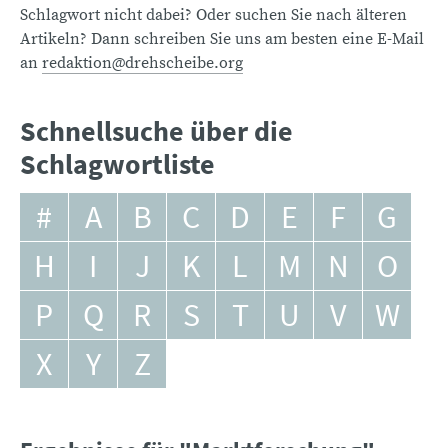
Schlagwort nicht dabei? Oder suchen Sie nach älteren
Artikeln? Dann schreiben Sie uns am besten eine E-Mail
an
redaktion@drehscheibe.org
Schnellsuche über die
Schlagwortliste
#
A
B
C
D
E
F
G
H
I
J
K
L
M
N
O
P
Q
R
S
T
U
V
W
X
Y
Z