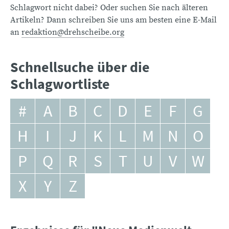
Schlagwort nicht dabei? Oder suchen Sie nach älteren
Artikeln? Dann schreiben Sie uns am besten eine E-Mail
an
redaktion@drehscheibe.org
Schnellsuche über die
Schlagwortliste
#
A
B
C
D
E
F
G
H
I
J
K
L
M
N
O
P
Q
R
S
T
U
V
W
X
Y
Z