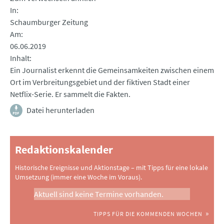
In
Schaumburger Zeitung
Am
06.06.2019
Inhalt
Ein Journalist erkennt die Gemeinsamkeiten zwischen einem
Ort im Verbreitungsgebiet und der fiktiven Stadt einer
Netflix-Serie. Er sammelt die Fakten.
Datei herunterladen
Redaktionskalender
Historische Ereignisse und Aktionstage – mit Tipps für eine lokale
Umsetzung (immer eine Woche im Voraus).
Aktuell sind keine Termine vorhanden.
TIPPS FÜR DIE KOMMENDEN WOCHEN