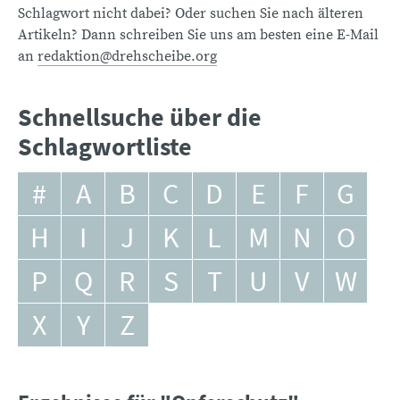
Schlagwort nicht dabei? Oder suchen Sie nach älteren
Artikeln? Dann schreiben Sie uns am besten eine E-Mail
an
redaktion@drehscheibe.org
Schnellsuche über die
Schlagwortliste
#
A
B
C
D
E
F
G
H
I
J
K
L
M
N
O
P
Q
R
S
T
U
V
W
X
Y
Z