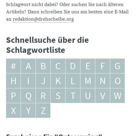
Schlagwort nicht dabei? Oder suchen Sie nach älteren
Artikeln? Dann schreiben Sie uns am besten eine E-Mail
an
redaktion@drehscheibe.org
Schnellsuche über die
Schlagwortliste
#
A
B
C
D
E
F
G
H
I
J
K
L
M
N
O
P
Q
R
S
T
U
V
W
X
Y
Z