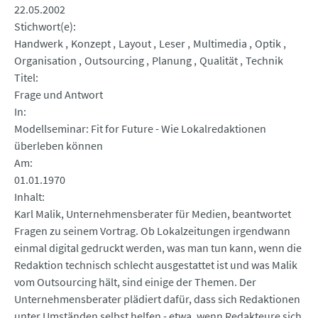
22.05.2002
Stichwort(e)
Handwerk
Konzept
Layout
Leser
Multimedia
Optik
Organisation
Outsourcing
Planung
Qualität
Technik
Titel
Frage und Antwort
In
Modellseminar: Fit for Future - Wie Lokalredaktionen
überleben können
Am
01.01.1970
Inhalt
Karl Malik, Unternehmensberater für Medien, beantwortet
Fragen zu seinem Vortrag. Ob Lokalzeitungen irgendwann
einmal digital gedruckt werden, was man tun kann, wenn die
Redaktion technisch schlecht ausgestattet ist und was Malik
vom Outsourcing hält, sind einige der Themen. Der
Unternehmensberater plädiert dafür, dass sich Redaktionen
unter Umständen selbst helfen - etwa, wenn Redakteure sich