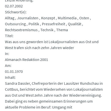
Letzte Änderung
02.07.2002
Stichwort(e)
Alltag
Journalisten
Konzept
Multimedia
Osten
Outsourcing
Politik
Pressefreiheit
Qualität
Rechtsextremismus
Technik
Thema
Titel
Was aus uns geworden ist Lokaljournalisten aus Ost und
West trafen sich nach zehn Jahren wieder
In
Almanach Redaktion 2001
Am
01.01.1970
Inhalt
Sandra Dassler, Chefreporterin der Lausitzer Rundschau in
Cottbus, berichtet vom Wiedersehen von Lokaljournalisten
aus Ost und West zehn Jahre nach der Wiedervereinigung.
Dabei ging es neben gemeinsamen Erinnerungen um
aktuelle Probleme im Beruf: Umgang mit