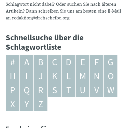
Schlagwort nicht dabei? Oder suchen Sie nach älteren
Artikeln? Dann schreiben Sie uns am besten eine E-Mail
an
redaktion@drehscheibe.org
Schnellsuche über die
Schlagwortliste
#
A
B
C
D
E
F
G
H
I
J
K
L
M
N
O
P
Q
R
S
T
U
V
W
X
Y
Z