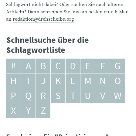
Schlagwort nicht dabei? Oder suchen Sie nach älteren
Artikeln? Dann schreiben Sie uns am besten eine E-Mail
an
redaktion@drehscheibe.org
Schnellsuche über die
Schlagwortliste
#
A
B
C
D
E
F
G
H
I
J
K
L
M
N
O
P
Q
R
S
T
U
V
W
X
Y
Z