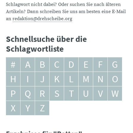
Schlagwort nicht dabei? Oder suchen Sie nach älteren
Artikeln? Dann schreiben Sie uns am besten eine E-Mail
an
redaktion@drehscheibe.org
Schnellsuche über die
Schlagwortliste
#
A
B
C
D
E
F
G
H
I
J
K
L
M
N
O
P
Q
R
S
T
U
V
W
X
Y
Z