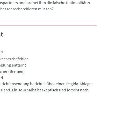
spartners und ordnet ihm die falsche Nationalität zu.
e besser recherchieren müssen?
nt
17
Recherchefehler
ldung enttarnt
rier (Bremen)
14
hrichtensendung berichtet über einen Pegida-Ableger
esland. Ein Journalist ist skeptisch und forscht nach.