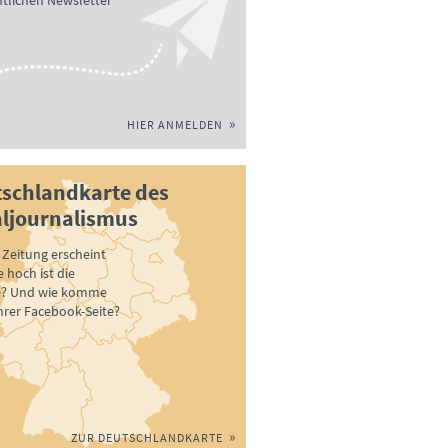
tlichen Newsletter
HIER ANMELDEN
schlandkarte des
ljournalismus
Zeitung erscheint
 hoch ist die
e? Und wie komme
ihrer Facebook-Seite?
ZUR DEUTSCHLANDKARTE