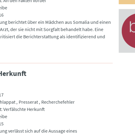
t: An den Fakten vorbei
eibe
16
tung berichtet über ein Mädchen aus Somalia und einen
Arzt, der sie nicht mit Sorgfalt behandelt habe. Eine
ritisiert die Berichterstattung als identifizierend und
 Herkunft
17
chlappat
Presserat
Recherchefehler
t: Verfälschte Herkunft
eibe
15
ung verlässt sich auf die Aussage eines