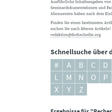
Ausführliche Inhaltsangaben von
Seminardokumentationen und Fach
Abonnenten haben nach dem Einlo
Finden Sie einen bestimmten Artik
suchen Sie nach älteren Artikeln?
redaktion@drehscheibe.org
Schnellsuche über d
#
A
B
C
D
L
M
N
O
P
X
Y
Z
Ergebnisse für "Reche