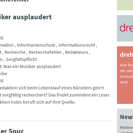
iker ausplaudert
26
rmation
Informantenschutz
Informationsrecht
t
Recherche
Recherchefehler
Redakteure
dreh
on
Sorgfaltspflicht
Hier fi
t: Was ein Musiker ausplaudert
die seit
eibe
drehsc
26
sind.
Redaktion sich beim Lebenslauf eines Künstlers geirrt
 sorgfältig recherchert? Das findet zumindest ein Leser.
tion indes beruft sich auf ihre Quelle.
News
Melden 
er Spur