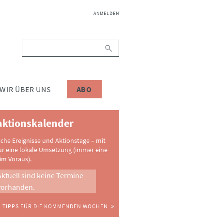
NAVIGATION
ANMELDEN
ÜBERSPRINGEN
Suchbegriffe
WIR ÜBER UNS
ABO
ktionskalender
sche Ereignisse und Aktionstage – mit
ür eine lokale Umsetzung (immer eine
im Voraus).
Aktuell sind keine Termine
vorhanden.
TIPPS FÜR DIE KOMMENDEN WOCHEN