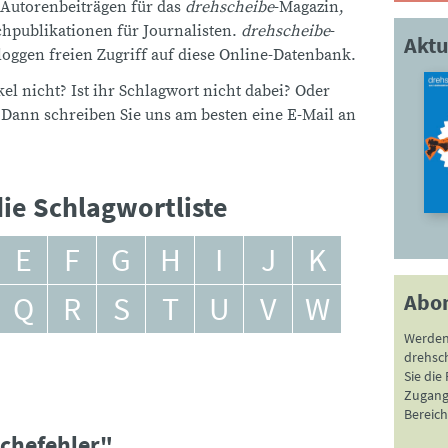
 Autorenbeiträgen für das
drehscheibe
-Magazin,
publikationen für Journalisten.
drehscheibe
-
Aktu
ggen freien Zugriff auf diese Online-Datenbank.
el nicht? Ist ihr Schlagwort nicht dabei? Oder
 Dann schreiben Sie uns am besten eine E-Mail an
ie Schlagwortliste
E
F
G
H
I
J
K
Abo
Q
R
S
T
U
V
W
Werden
drehsc
Sie die
Zugang 
Bereich
rchefehler"