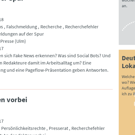
wöchen
an.
18
ws
Falschmeldung
Recherche
Recherchefehler
ldungen auf der Spur
Presse (Ulm)
17
en sich Fake News erkennen? Was sind Social Bots? Und
Deut
n Redakteure damit im Arbeitsalltag um? Eine
Loka
ung und eine Pageflow-Präsentation geben Antworten.
Welche 
wo? Wie
Auflag
ich zu 
en vorbei
17
Persönlichkeitsrechte
Presserat
Recherchefehler