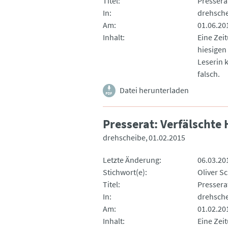
Titel
Pressera
In
drehsch
Am
01.06.20
Inhalt
Eine Zei
hiesigen 
Leserin k
falsch.
Datei herunterladen
Presserat: Verfälschte
drehscheibe
01.02.2015
Letzte Änderung
06.03.20
Stichwort(e)
Oliver S
Titel
Pressera
In
drehsch
Am
01.02.20
Inhalt
Eine Zeit