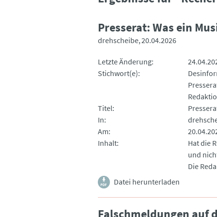
Presserat: Was ein Mus
drehscheibe
20.04.2026
Letzte Änderung
24.04.20
Stichwort(e)
Desinfo
Pressera
Redakti
Titel
Pressera
In
drehsch
Am
20.04.20
Inhalt
Hat die 
und nicht
Die Redak
Datei herunterladen
Falschmeldungen auf d