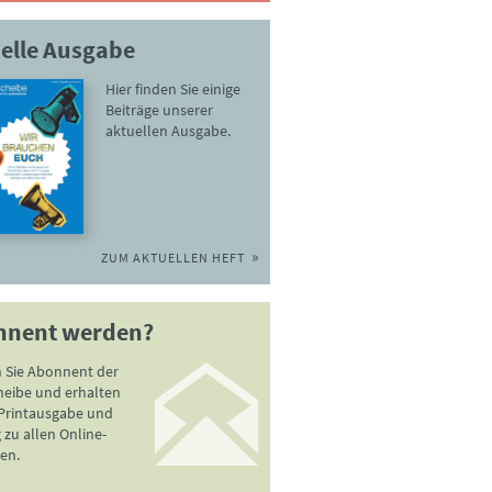
elle Ausgabe
Hier finden Sie einige
Beiträge unserer
aktuellen Ausgabe.
ZUM AKTUELLEN HEFT
nnent werden?
 Sie Abonnent der
heibe und erhalten
 Printausgabe und
zu allen Online-
en.