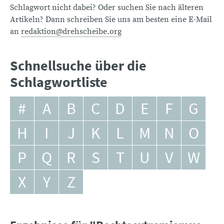
Schlagwort nicht dabei? Oder suchen Sie nach älteren
Artikeln? Dann schreiben Sie uns am besten eine E-Mail
an
redaktion@drehscheibe.org
Schnellsuche über die
Schlagwortliste
#
A
B
C
D
E
F
G
H
I
J
K
L
M
N
O
P
Q
R
S
T
U
V
W
X
Y
Z