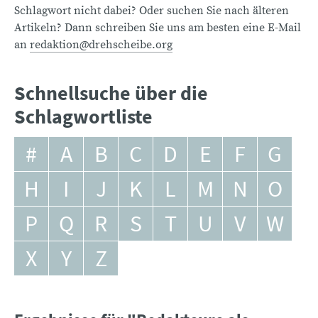
Schlagwort nicht dabei? Oder suchen Sie nach älteren
Artikeln? Dann schreiben Sie uns am besten eine E-Mail
an
redaktion@drehscheibe.org
Schnellsuche über die
Schlagwortliste
#
A
B
C
D
E
F
G
H
I
J
K
L
M
N
O
P
Q
R
S
T
U
V
W
X
Y
Z