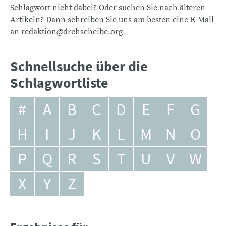
Schlagwort nicht dabei? Oder suchen Sie nach älteren
Artikeln? Dann schreiben Sie uns am besten eine E-Mail
an
redaktion@drehscheibe.org
Schnellsuche über die
Schlagwortliste
#
A
B
C
D
E
F
G
H
I
J
K
L
M
N
O
P
Q
R
S
T
U
V
W
X
Y
Z