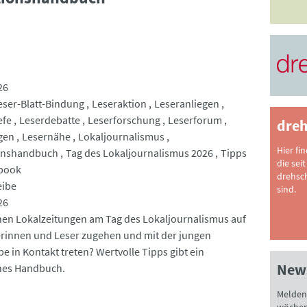
26
eser-Blatt-Bindung
Leseraktion
Leseranliegen
efe
Leserdebatte
Leserforschung
Leserforum
dreh
gen
Lesernähe
Lokaljournalismus
Hier fi
onshandbuch
Tag des Lokaljournalismus 2026
Tipps
die seit
ybook
drehsc
eibe
sind.
26
en Lokalzeitungen am Tag des Lokaljournalismus auf
erinnen und Leser zugehen und mit der jungen
e in Kontakt treten? Wertvolle Tipps gibt ein
News
hes Handbuch.
Melden 