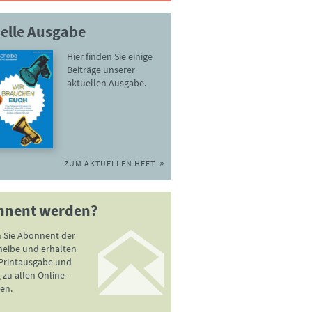
elle Ausgabe
Hier finden Sie einige
Beiträge unserer
aktuellen Ausgabe.
ZUM AKTUELLEN HEFT
nnent werden?
 Sie Abonnent der
heibe und erhalten
 Printausgabe und
zu allen Online-
en.