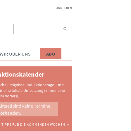
NAVIGATION
ANMELDEN
ÜBERSPRINGEN
Suchbegriffe
WIR ÜBER UNS
ABO
ktionskalender
sche Ereignisse und Aktionstage – mit
ür eine lokale Umsetzung (immer eine
im Voraus).
Aktuell sind keine Termine
vorhanden.
TIPPS FÜR DIE KOMMENDEN WOCHEN