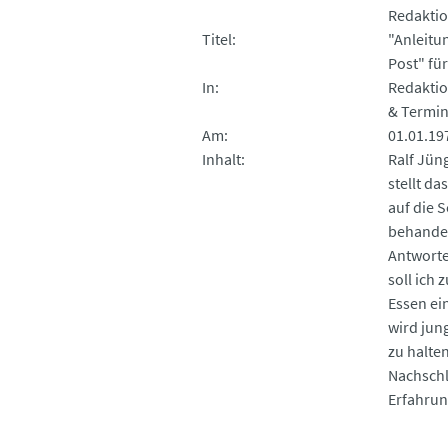
Redaktio
Titel
"Anleitu
Post" für
In
Redaktio
& Termin
Am
01.01.19
Inhalt
Ralf Jün
stellt da
auf die S
behandel
Antworte
soll ich
Essen ei
wird jun
zu halte
Nachschl
Erfahrun