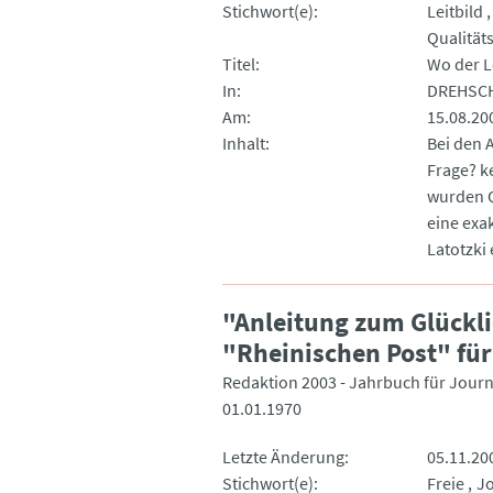
Stichwort(e)
Leitbild
Qualität
Titel
Wo der L
In
DREHSCH
Am
15.08.20
Inhalt
Bei den 
Frage? k
wurden Q
eine exa
Latotzki 
"Anleitung zum Glückl
"Rheinischen Post" für 
Redaktion 2003 - Jahrbuch für Journ
01.01.1970
Letzte Änderung
05.11.20
Stichwort(e)
Freie
Jo