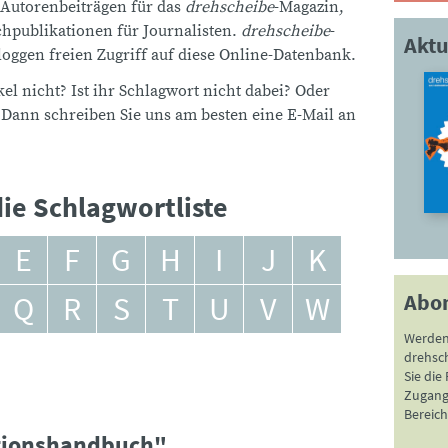
 Autorenbeiträgen für das
drehscheibe
-Magazin,
publikationen für Journalisten.
drehscheibe
-
Aktu
ggen freien Zugriff auf diese Online-Datenbank.
el nicht? Ist ihr Schlagwort nicht dabei? Oder
 Dann schreiben Sie uns am besten eine E-Mail an
ie Schlagwortliste
E
F
G
H
I
J
K
Abo
Q
R
S
T
U
V
W
Werden
drehsc
Sie die
Zugang 
Bereich
ktionshandbuch"