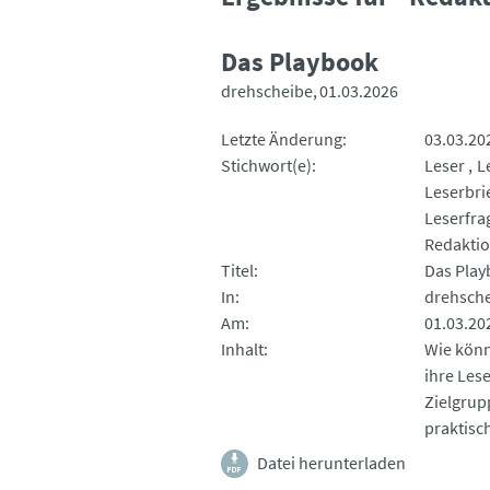
Das Playbook
drehscheibe
01.03.2026
Letzte Änderung
03.03.20
Stichwort(e)
Leser
L
Leserbri
Leserfra
Redakti
Titel
Das Pla
In
drehsch
Am
01.03.20
Inhalt
Wie könn
ihre Les
Zielgrupp
praktisc
Datei herunterladen