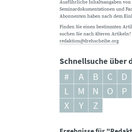
Ausführliche Inhaltsangaben von
Seminardokumentationen und Fach
Abonnenten haben nach dem Einlo
Finden Sie einen bestimmten Artik
suchen Sie nach älteren Artikeln?
redaktion@drehscheibe.org
Schnellsuche über d
#
A
B
C
D
L
M
N
O
P
X
Y
Z
Ergebnisse für "Reda