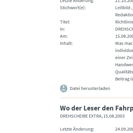
Letzte Änderung
21.10.20
Stichwort(e)
Leitbild
Redakti
Titel
Richtlin
In
DREHSCH
Am
15.08.20
Inhalt
Was mach
individu
einer Zei
Handwerk
Qualitäts
Beitrag ü
Datei herunterladen
Wo der Leser den Fahr
DREHSCHEIBE EXTRA
15.08.2003
Letzte Änderung
24.09.20