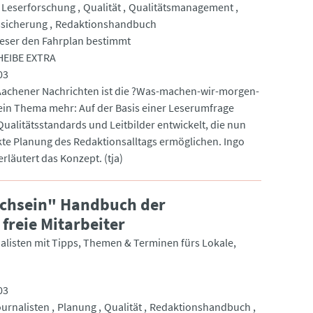
Leserforschung
Qualität
Qualitätsmanagement
ssicherung
Redaktionshandbuch
eser den Fahrplan bestimmt
EIBE EXTRA
03
Aachener Nachrichten ist die ?Was-machen-wir-morgen-
ein Thema mehr: Auf der Basis einer Leserumfrage
ualitätsstandards und Leitbilder entwickelt, die nun
kte Planung des Redaktionsalltags ermöglichen. Ingo
erläutert das Konzept. (tja)
ichsein" Handbuch der
freie Mitarbeiter
alisten mit Tipps, Themen & Terminen fürs Lokale
03
urnalisten
Planung
Qualität
Redaktionshandbuch