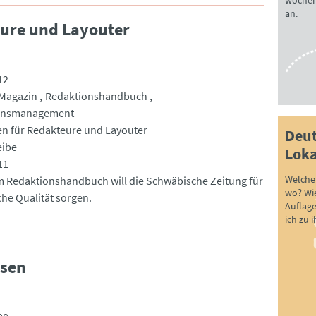
wöchen
an.
eure und Layouter
12
Magazin
Redaktionshandbuch
onsmanagement
ien für Redakteure und Layouter
Deut
eibe
Loka
11
Welche 
m Redaktionshandbuch will die Schwäbische Zeitung für
wo? Wie
che Qualität sorgen.
Auflag
ich zu 
esen