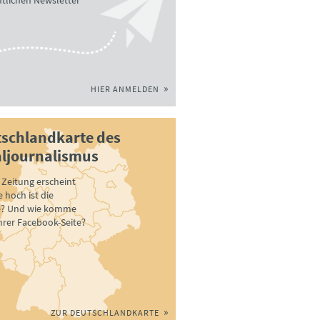
tlichen Newsletter
HIER ANMELDEN
schlandkarte des
ljournalismus
Zeitung erscheint
 hoch ist die
e? Und wie komme
ihrer Facebook-Seite?
ZUR DEUTSCHLANDKARTE