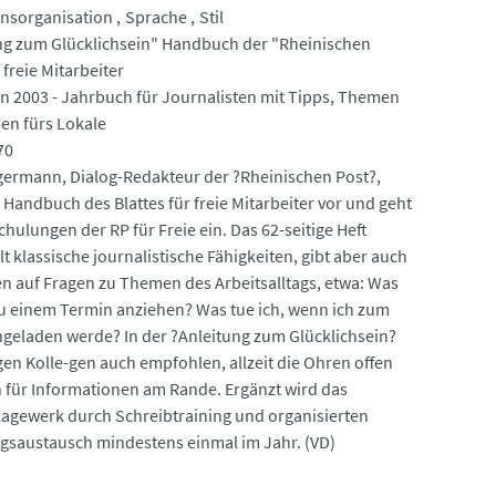
nsorganisation
Sprache
Stil
ng zum Glücklichsein" Handbuch der "Rheinischen
 freie Mitarbeiter
n 2003 - Jahrbuch für Journalisten mit Tipps, Themen
en fürs Lokale
70
germann, Dialog-Redakteur der ?Rheinischen Post?,
s Handbuch des Blattes für freie Mitarbeiter vor und geht
chulungen der RP für Freie ein. Das 62-seitige Heft
t klassische journalistische Fähigkeiten, gibt aber auch
n auf Fragen zu Themen des Arbeitsalltags, etwa: Was
 zu einem Termin anziehen? Was tue ich, wenn ich zum
ngeladen werde? In der ?Anleitung zum Glücklichsein?
gen Kolle-gen auch empfohlen, allzeit die Ohren offen
n für Informationen am Rande. Ergänzt wird das
agewerk durch Schreibtraining und organisierten
gsaustausch mindestens einmal im Jahr. (VD)