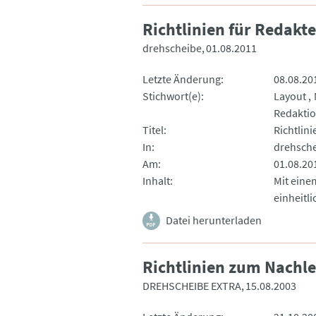
Richtlinien für Redakt
drehscheibe
01.08.2011
Letzte Änderung
08.08.20
Stichwort(e)
Layout
Redakti
Titel
Richtlin
In
drehsch
Am
01.08.20
Inhalt
Mit eine
einheitli
Datei herunterladen
Richtlinien zum Nachl
DREHSCHEIBE EXTRA
15.08.2003