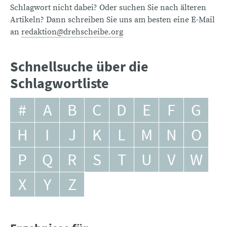
Schlagwort nicht dabei? Oder suchen Sie nach älteren
Artikeln? Dann schreiben Sie uns am besten eine E-Mail
an
redaktion@drehscheibe.org
Schnellsuche über die
Schlagwortliste
#
A
B
C
D
E
F
G
H
I
J
K
L
M
N
O
P
Q
R
S
T
U
V
W
X
Y
Z