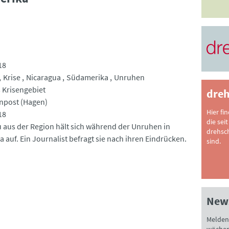
18
Krise
Nicaragua
Südamerika
Unruhen
s Krisengebiet
dreh
npost (Hagen)
Hier fi
18
die seit
u aus der Region hält sich während der Unruhen in
drehsc
 auf. Ein Journalist befragt sie nach ihren Eindrücken.
sind.
News
Melden 