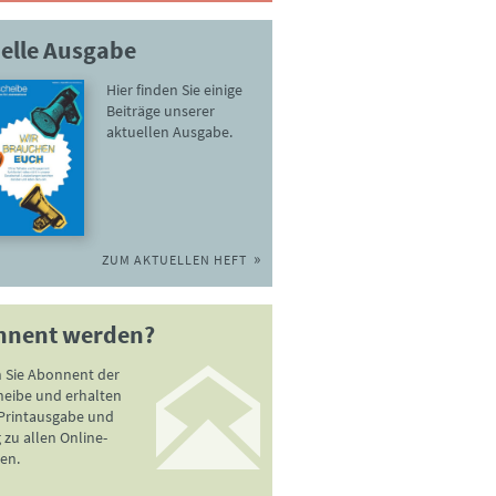
elle Ausgabe
Hier finden Sie einige
Beiträge unserer
aktuellen Ausgabe.
ZUM AKTUELLEN HEFT
nnent werden?
 Sie Abonnent der
heibe und erhalten
 Printausgabe und
zu allen Online-
en.