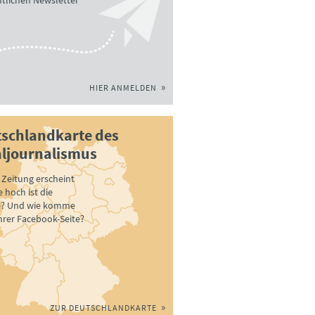
tlichen Newsletter
HIER ANMELDEN
schlandkarte des
ljournalismus
Zeitung erscheint
 hoch ist die
e? Und wie komme
ihrer Facebook-Seite?
ZUR DEUTSCHLANDKARTE