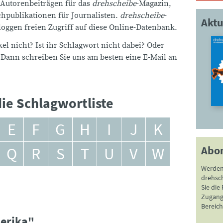
 Autorenbeiträgen für das
drehscheibe
-Magazin,
publikationen für Journalisten.
drehscheibe
-
Aktu
ggen freien Zugriff auf diese Online-Datenbank.
el nicht? Ist ihr Schlagwort nicht dabei? Oder
 Dann schreiben Sie uns am besten eine E-Mail an
ie Schlagwortliste
E
F
G
H
I
J
K
Abo
Q
R
S
T
U
V
W
Werden
drehsc
Sie die
Zugang 
Bereich
erika"