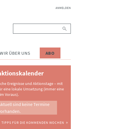
NAVIGATION
ANMELDEN
ÜBERSPRINGEN
Suchbegriffe
WIR ÜBER UNS
ABO
ktionskalender
sche Ereignisse und Aktionstage – mit
ür eine lokale Umsetzung (immer eine
im Voraus).
Aktuell sind keine Termine
vorhanden.
TIPPS FÜR DIE KOMMENDEN WOCHEN