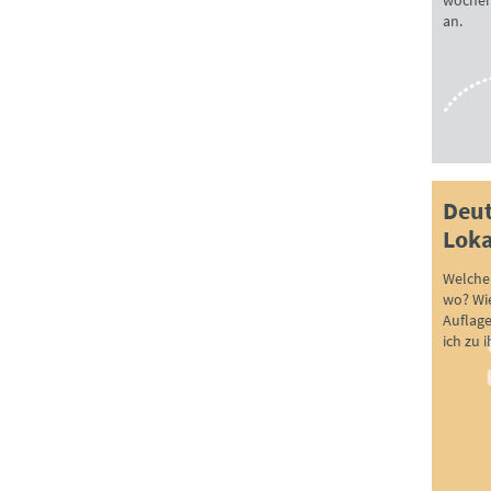
wöchen
an.
Deut
Loka
Welche 
wo? Wie
Auflag
ich zu 