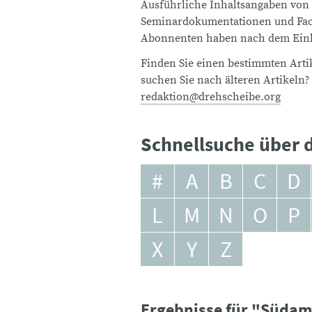
Ausführliche Inhaltsangaben von
Seminardokumentationen und Fach
Abonnenten haben nach dem Einlo
Finden Sie einen bestimmten Artik
suchen Sie nach älteren Artikeln?
redaktion@drehscheibe.org
Schnellsuche über d
#
A
B
C
D
L
M
N
O
P
X
Y
Z
Ergebnisse für "Südam