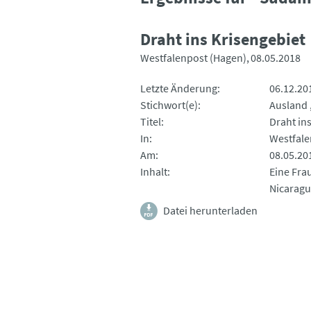
Draht ins Krisengebiet
Westfalenpost (Hagen)
08.05.2018
Letzte Änderung
06.12.20
Stichwort(e)
Ausland
Titel
Draht in
In
Westfale
Am
08.05.20
Inhalt
Eine Fra
Nicaragua
Datei herunterladen