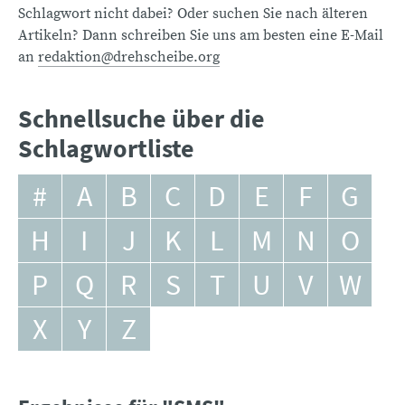
Schlagwort nicht dabei? Oder suchen Sie nach älteren
Artikeln? Dann schreiben Sie uns am besten eine E-Mail
an
redaktion@drehscheibe.org
Schnellsuche über die
Schlagwortliste
#
A
B
C
D
E
F
G
H
I
J
K
L
M
N
O
P
Q
R
S
T
U
V
W
X
Y
Z