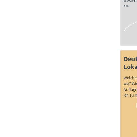
wöchen
an.
Deut
Loka
Welche 
wo? Wie
Auflag
ich zu 