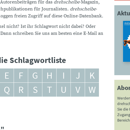
 Autorenbeiträgen für das
drehscheibe
-Magazin,
publikationen für Journalisten.
drehscheibe
-
Aktu
ggen freien Zugriff auf diese Online-Datenbank.
el nicht? Ist ihr Schlagwort nicht dabei? Oder
 Dann schreiben Sie uns am besten eine E-Mail an
ie Schlagwortliste
E
F
G
H
I
J
K
Abo
Q
R
S
T
U
V
W
Werden
drehsc
Sie die
Zugang 
Bereich
h"