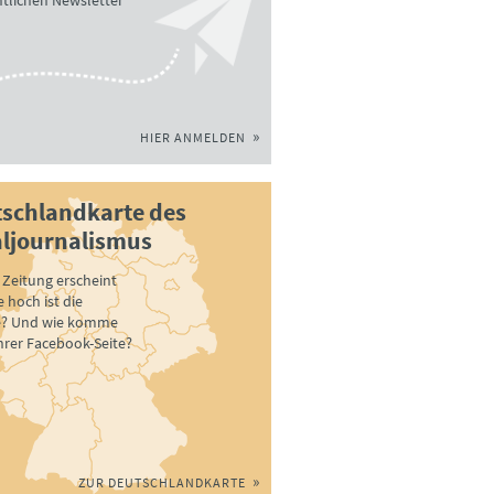
tlichen Newsletter
HIER ANMELDEN
schlandkarte des
ljournalismus
Zeitung erscheint
 hoch ist die
e? Und wie komme
ihrer Facebook-Seite?
ZUR DEUTSCHLANDKARTE