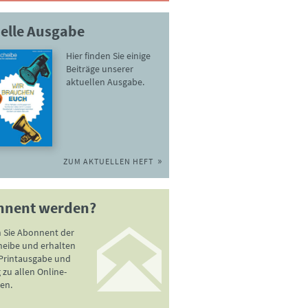
elle Ausgabe
Hier finden Sie einige
Beiträge unserer
aktuellen Ausgabe.
ZUM AKTUELLEN HEFT
nnent werden?
 Sie Abonnent der
heibe und erhalten
 Printausgabe und
zu allen Online-
en.