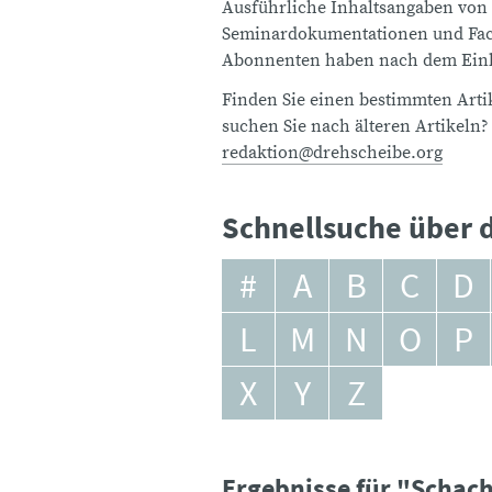
Ausführliche Inhaltsangaben von
Seminardokumentationen und Fach
Abonnenten haben nach dem Einlo
Finden Sie einen bestimmten Artik
suchen Sie nach älteren Artikeln?
redaktion@drehscheibe.org
Schnellsuche über d
#
A
B
C
D
L
M
N
O
P
X
Y
Z
Ergebnisse für "Schac