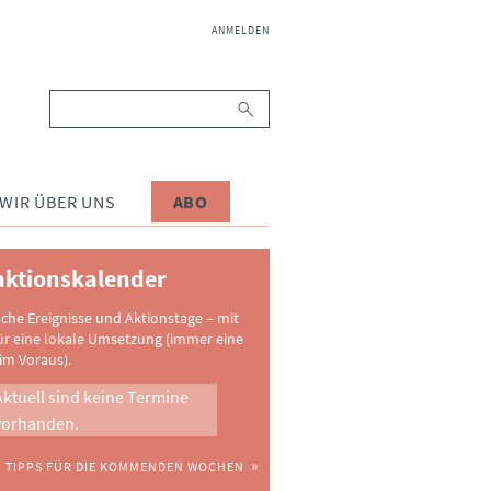
NAVIGATION
ANMELDEN
ÜBERSPRINGEN
Suchbegriffe
WIR ÜBER UNS
ABO
ktionskalender
sche Ereignisse und Aktionstage – mit
ür eine lokale Umsetzung (immer eine
im Voraus).
Aktuell sind keine Termine
vorhanden.
TIPPS FÜR DIE KOMMENDEN WOCHEN