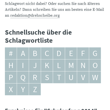
Schlagwort nicht dabei? Oder suchen Sie nach älteren
Artikeln? Dann schreiben Sie uns am besten eine E-Mail
an
redaktion@drehscheibe.org
Schnellsuche über die
Schlagwortliste
#
A
B
C
D
E
F
G
H
I
J
K
L
M
N
O
P
Q
R
S
T
U
V
W
X
Y
Z