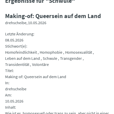
Ergebnisse für "Schwule"
Making-of: Queersein auf dem Land
drehscheibe
10.05.2026
Letzte Änderung
08.05.2026
Stichwort(e)
Homofeindlichkeit
Homophobie
Homosexualität
Leben auf dem Land
Schwule
Transgender
Transidentität
Volontäre
Titel
Making-of: Queersein auf dem Land
In
drehscheibe
Am
10.05.2026
Inhalt
Wie ist es, homosexuell oder trans zu sein, aber nicht in einer