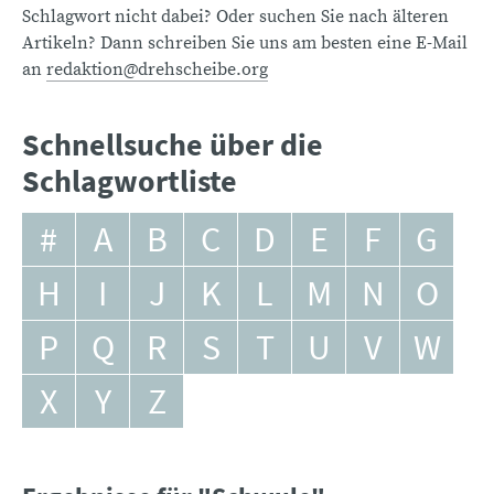
Schlagwort nicht dabei? Oder suchen Sie nach älteren
Artikeln? Dann schreiben Sie uns am besten eine E-Mail
an
redaktion@drehscheibe.org
Schnellsuche über die
Schlagwortliste
#
A
B
C
D
E
F
G
H
I
J
K
L
M
N
O
P
Q
R
S
T
U
V
W
X
Y
Z