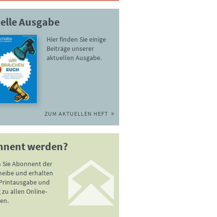
elle Ausgabe
Hier finden Sie einige
Beiträge unserer
aktuellen Ausgabe.
ZUM AKTUELLEN HEFT
nnent werden?
 Sie Abonnent der
heibe und erhalten
 Printausgabe und
zu allen Online-
en.