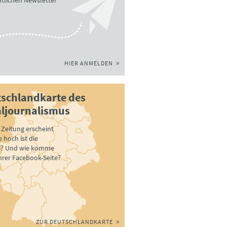
tlichen Newsletter
HIER ANMELDEN
schlandkarte des
ljournalismus
Zeitung erscheint
 hoch ist die
e? Und wie komme
ihrer Facebook-Seite?
ZUR DEUTSCHLANDKARTE