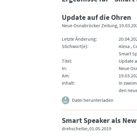
Update auf die Ohren
Neue Osnabrücker Zeitung
19.03.20
Letzte Änderung
20.04.20
Stichwort(e)
Alexa
C
Smart S
Titel
Update a
In
Neue Os
Am
19.03.20
Inhalt
In zweim
den neue
Datei herunterladen
Smart Speaker als New
drehscheibe
01.05.2019