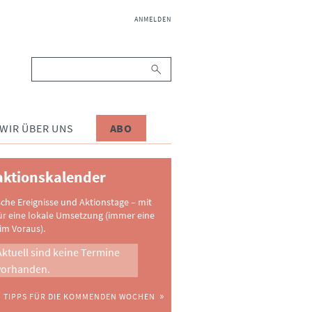
NAVIGATION
ANMELDEN
ÜBERSPRINGEN
Suchbegriffe
WIR ÜBER UNS
ABO
ktionskalender
sche Ereignisse und Aktionstage – mit
ür eine lokale Umsetzung (immer eine
im Voraus).
Aktuell sind keine Termine
vorhanden.
TIPPS FÜR DIE KOMMENDEN WOCHEN