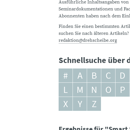
Ausführliche Inhaltsangaben von
Seminardokumentationen und Fach
Abonnenten haben nach dem Einlo
Finden Sie einen bestimmten Artik
suchen Sie nach älteren Artikeln?
redaktion@drehscheibe.org
Schnellsuche über d
#
A
B
C
D
L
M
N
O
P
X
Y
Z
Ergebnisse für "Smart