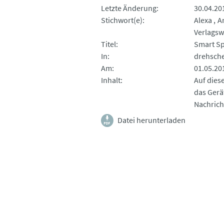
Letzte Änderung
30.04.20
Stichwort(e)
Alexa
A
Verlags
Titel
Smart Sp
In
drehsch
Am
01.05.20
Inhalt
Auf dies
das Gerä
Nachrich
Datei herunterladen