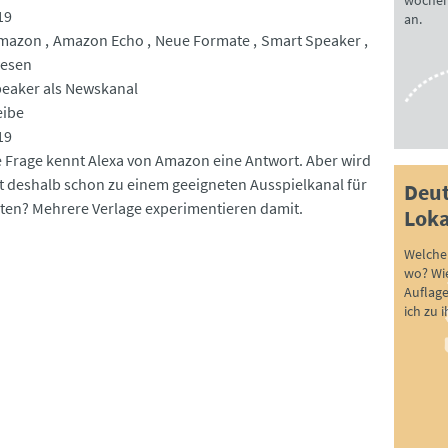
wöchen
19
an.
mazon
Amazon Echo
Neue Formate
Smart Speaker
wesen
eaker als Newskanal
eibe
19
e Frage kennt Alexa von Amazon eine Antwort. Aber wird
t deshalb schon zu einem geeigneten Ausspielkanal für
Deut
ten? Mehrere Verlage experimentieren damit.
Loka
Welche 
wo? Wie
Auflag
ich zu 