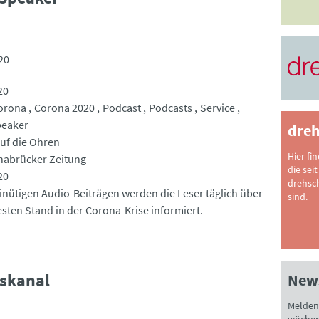
20
20
orona
Corona 2020
Podcast
Podcasts
Service
peaker
dreh
uf die Ohren
Hier fi
nabrücker Zeitung
die seit
20
drehsc
inütigen Audio-Beiträgen werden die Leser täglich über
sind.
sten Stand in der Corona-Krise informiert.
skanal
News
Melden 