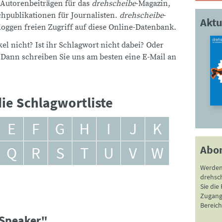
 Autorenbeiträgen für das
drehscheibe
-Magazin,
publikationen für Journalisten.
drehscheibe
-
Aktu
ggen freien Zugriff auf diese Online-Datenbank.
el nicht? Ist ihr Schlagwort nicht dabei? Oder
 Dann schreiben Sie uns am besten eine E-Mail an
ie Schlagwortliste
E
F
G
H
I
J
K
Abo
Q
R
S
T
U
V
W
Werden
drehsc
Sie die
Zugang 
Bereich
 Speaker"