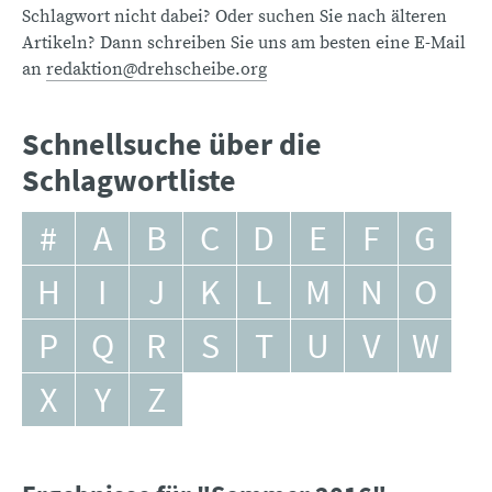
Schlagwort nicht dabei? Oder suchen Sie nach älteren
Artikeln? Dann schreiben Sie uns am besten eine E-Mail
an
redaktion@drehscheibe.org
Schnellsuche über die
Schlagwortliste
#
A
B
C
D
E
F
G
H
I
J
K
L
M
N
O
P
Q
R
S
T
U
V
W
X
Y
Z