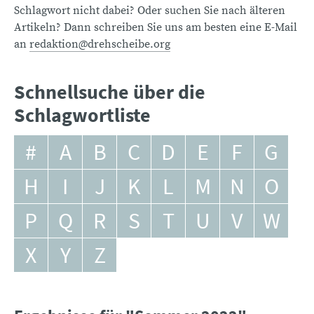
Schlagwort nicht dabei? Oder suchen Sie nach älteren
Artikeln? Dann schreiben Sie uns am besten eine E-Mail
an
redaktion@drehscheibe.org
Schnellsuche über die
Schlagwortliste
#
A
B
C
D
E
F
G
H
I
J
K
L
M
N
O
P
Q
R
S
T
U
V
W
X
Y
Z