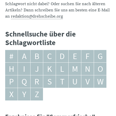
Schlagwort nicht dabei? Oder suchen Sie nach älteren
Artikeln? Dann schreiben Sie uns am besten eine E-Mail
an
redaktion@drehscheibe.org
Schnellsuche über die
Schlagwortliste
#
A
B
C
D
E
F
G
H
I
J
K
L
M
N
O
P
Q
R
S
T
U
V
W
X
Y
Z