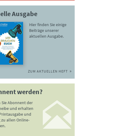
elle Ausgabe
Hier finden Sie einige
Beiträge unserer
aktuellen Ausgabe.
ZUM AKTUELLEN HEFT
nnent werden?
 Sie Abonnent der
heibe und erhalten
 Printausgabe und
zu allen Online-
en.