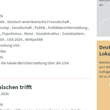
wöchen
an.
26
tie
Deutsch-amerikanische Freundschaft
Trump
Gesellschaft
Politik
Politikberichterstattung
Populismus
Reise
Sozialstruktur
Sozialsystem
SA
USA 2026
Weltpolitik
mmlung USA
Deut
eibe
Loka
26
Welche 
 die lokale Berichterstattung über die USA.
wo? Wie
Auflag
ich zu 
lschen trifft
.2026
26