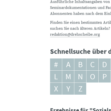
Ausführliche Inhaltsangaben von
Seminardokumentationen und Fach
Abonnenten haben nach dem Einlo
Finden Sie einen bestimmten Artik
suchen Sie nach älteren Artikeln?
redaktion@drehscheibe.org
Schnellsuche über d
#
A
B
C
D
L
M
N
O
P
X
Y
Z
Ergebnisse für "Sozia