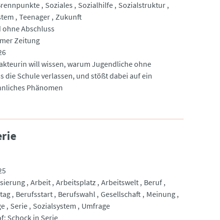
Brennpunkte
Soziales
Sozialhilfe
Sozialstruktur
stem
Teenager
Zukunft
 ohne Abschluss
imer Zeitung
26
akteurin will wissen, warum Jugendliche ohne
s die Schule verlassen, und stößt dabei auf ein
nliches Phänomen
erie
25
sierung
Arbeit
Arbeitsplatz
Arbeitswelt
Beruf
ltag
Berufsstart
Berufswahl
Gesellschaft
Meinung
ge
Serie
Sozialsystem
Umfrage
f: Schock in Serie