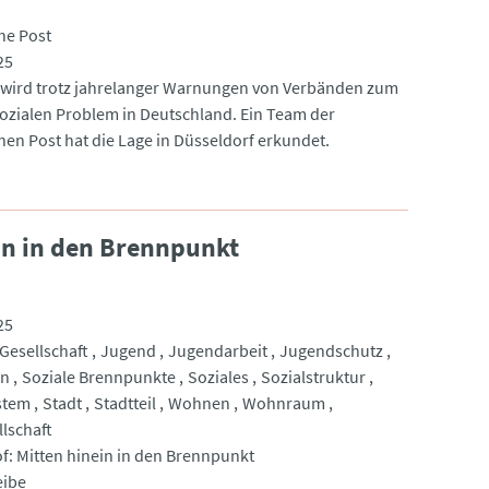
he Post
25
ird trotz jahrelanger Warnungen von Verbänden zum
ozialen Problem in Deutschland. Ein Team der
hen Post hat die Lage in Düsseldorf erkundet.
in in den Brennpunkt
25
Gesellschaft
Jugend
Jugendarbeit
Jugendschutz
en
Soziale Brennpunkte
Soziales
Sozialstruktur
stem
Stadt
Stadtteil
Wohnen
Wohnraum
llschaft
f: Mitten hinein in den Brennpunkt
eibe