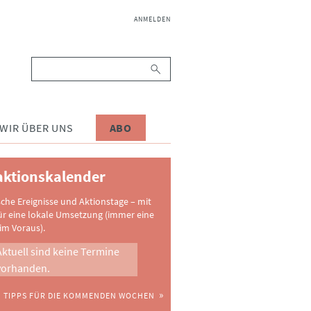
NAVIGATION
ANMELDEN
ÜBERSPRINGEN
Suchbegriffe
WIR ÜBER UNS
ABO
ktionskalender
sche Ereignisse und Aktionstage – mit
ür eine lokale Umsetzung (immer eine
im Voraus).
Aktuell sind keine Termine
vorhanden.
TIPPS FÜR DIE KOMMENDEN WOCHEN