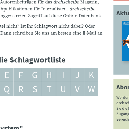
 Autorenbeiträgen für das
drehscheibe
-Magazin,
publikationen für Journalisten.
drehscheibe
-
Aktu
ggen freien Zugriff auf diese Online-Datenbank.
el nicht? Ist ihr Schlagwort nicht dabei? Oder
 Dann schreiben Sie uns am besten eine E-Mail an
ie Schlagwortliste
E
F
G
H
I
J
K
Abo
Q
R
S
T
U
V
W
Werden
drehsc
Sie die
Zugang 
Bereich
lsystem"