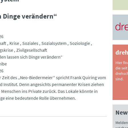
h Dinge verändern“
26
haft
Krise
Soziales
Sozialsystem
Soziologie
skrise
Zivilgesellschaft
dreh
len lassen sich Dinge verändern“
Hier fi
eibe
die seit
26
drehsc
r Zeit des „Neo-Biedermeier“ spricht Frank Quiring vom
sind.
d Institut. Denn angesichts permanenter Krisen ziehen
le Menschen ins Private zurück. Das Lokale könnte in
age eine bedeutende Rolle übernehmen.
News
Melden 