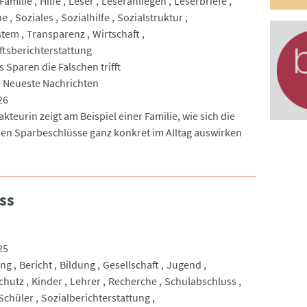
Familie
Hilfe
Leser
Leseranliegen
Leserbriefe
he
Soziales
Sozialhilfe
Sozialstruktur
stem
Transparenz
Wirtschaft
ftsberichterstattung
 Sparen die Falschen trifft
 Neueste Nachrichten
26
kteurin zeigt am Beispiel einer Familie, wie sich die
hen Sparbeschlüsse ganz konkret im Alltag auswirken
ss
25
ung
Bericht
Bildung
Gesellschaft
Jugend
chutz
Kinder
Lehrer
Recherche
Schulabschluss
Schüler
Sozialberichterstattung