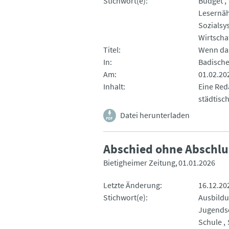
Stichwort(e)
Budget
Lesernä
Sozialsy
Wirtscha
Titel
Wenn das
In
Badische
Am
01.02.20
Inhalt
Eine Reda
städtisc
Datei herunterladen
Abschied ohne Abschlu
Bietigheimer Zeitung
01.01.2026
Letzte Änderung
16.12.20
Stichwort(e)
Ausbild
Jugends
Schule