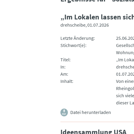
„Im Lokalen lassen sic
drehscheibe
01.07.2026
Letzte Änderung
25.06.20
Stichwort(e)
Gesellsc
Wohnung
Titel
„Im Loka
In
drehsch
Am
01.07.20
Inhalt
Von eine
Rheingol
sich vie
dieser L
Datei herunterladen
Ideensammlung USA