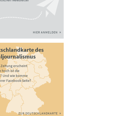
tlichen Newsletter
HIER ANMELDEN
schlandkarte des
ljournalismus
Zeitung erscheint
 hoch ist die
e? Und wie komme
ihrer Facebook-Seite?
ZUR DEUTSCHLANDKARTE