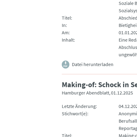
Soziale 
Sozialsy
Titel
Abschied
In
Bietighe
Am
01.01.20
Inhalt
Eine Red
Abschlus
ungewöh
Datei herunterladen
Making-of: Schock in S
Hamburger Abendblatt
01.12.2025
Letzte Änderung
04.12.20
Stichwort(e)
Anonymi
Berufsal
Reporta
Titel
Making-o