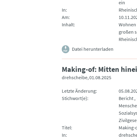
ein
In
Rheinisc
Am
10.11.20
Inhalt
Wohnen w
großen s
Rheinisc
Datei herunterladen
Making-of: Mitten hine
drehscheibe
01.08.2025
Letzte Änderung
05.08.20
Stichwort(e)
Bericht
Mensch
Sozialsy
Zivilgese
Titel
Making-o
In
drehsch