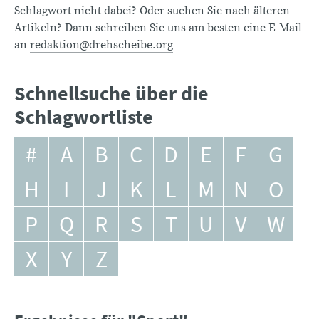
Schlagwort nicht dabei? Oder suchen Sie nach älteren
Artikeln? Dann schreiben Sie uns am besten eine E-Mail
an
redaktion@drehscheibe.org
Schnellsuche über die
Schlagwortliste
#
A
B
C
D
E
F
G
H
I
J
K
L
M
N
O
P
Q
R
S
T
U
V
W
X
Y
Z