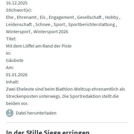
16.12.2025
Stichwort(e)
Ehe
Ehrenamt
Eis
Engagement
Gesellschaft
Hobby
Leidenschaft
Schnee
Sport
Sportberichterstattung
Wintersport
Wintersport 2026
Titel
Mit dem Löffel am Rand der Piste
In
Gäubote
Am
01.01.2026
Inhalt
Zwei Eheleute sind beim Biathlon-Weltcup ehrenamtlich als
Streckenposten unterwegs. Die Sportredaktion stellt die
beiden vor.
Datei herunterladen
In der Stille Siege erringen