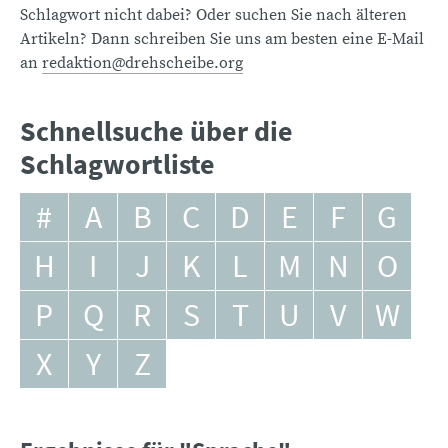
Schlagwort nicht dabei? Oder suchen Sie nach älteren
Artikeln? Dann schreiben Sie uns am besten eine E-Mail
an
redaktion@drehscheibe.org
Schnellsuche über die
Schlagwortliste
#
A
B
C
D
E
F
G
H
I
J
K
L
M
N
O
P
Q
R
S
T
U
V
W
X
Y
Z