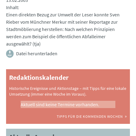
13.02.2003
Inhalt
Einen direkten Bezug zur Umwelt der Leser konnte Sven
Rieber vom Münchner Merkur mit seiner Reportage zur
Stadtmöblierung herstellen: Nach welchen Prinzipien
werden zum Beispiel die öffentlichen Abfalleimer
ausgewählt? (tja)
Datei herunterladen
Redaktionskalender
Historische Ereignisse und Aktionstage – mit Tipps für eine lokale
Umsetzung (immer eine Woche im Voraus).
Aktuell sind keine Termine vorhanden.
TIPPS FÜR DIE KOMMENDEN WOCHEN