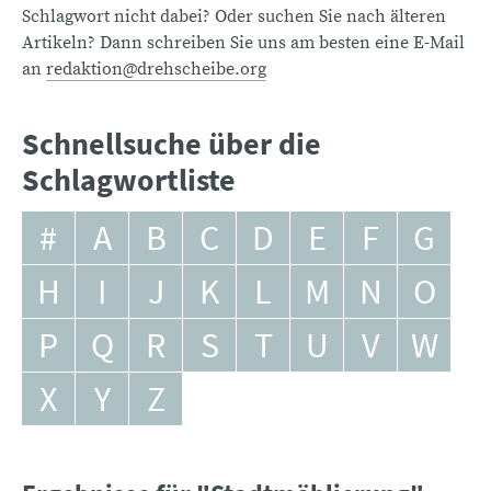
Schlagwort nicht dabei? Oder suchen Sie nach älteren
Artikeln? Dann schreiben Sie uns am besten eine E-Mail
an
redaktion@drehscheibe.org
Schnellsuche über die
Schlagwortliste
#
A
B
C
D
E
F
G
H
I
J
K
L
M
N
O
P
Q
R
S
T
U
V
W
X
Y
Z