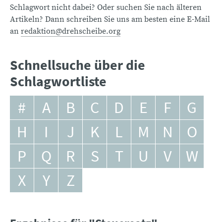
Schlagwort nicht dabei? Oder suchen Sie nach älteren
Artikeln? Dann schreiben Sie uns am besten eine E-Mail
an
redaktion@drehscheibe.org
Schnellsuche über die
Schlagwortliste
#
A
B
C
D
E
F
G
H
I
J
K
L
M
N
O
P
Q
R
S
T
U
V
W
X
Y
Z