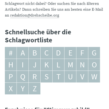
Schlagwort nicht dabei? Oder suchen Sie nach älteren
Artikeln? Dann schreiben Sie uns am besten eine E-Mail
an
redaktion@drehscheibe.org
Schnellsuche über die
Schlagwortliste
#
A
B
C
D
E
F
G
H
I
J
K
L
M
N
O
P
Q
R
S
T
U
V
W
X
Y
Z