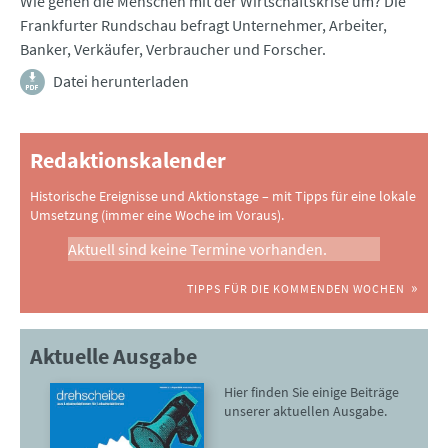
Wie gehen die Menschen mit der Wirtschaftskrise um? Die
Frankfurter Rundschau befragt Unternehmer, Arbeiter,
Banker, Verkäufer, Verbraucher und Forscher.
Datei herunterladen
Redaktionskalender
Historische Ereignisse und Aktionstage – mit Tipps für eine lokale
Umsetzung (immer eine Woche im Voraus).
Aktuell sind keine Termine vorhanden.
TIPPS FÜR DIE KOMMENDEN WOCHEN
Aktuelle Ausgabe
Hier finden Sie einige Beiträge
unserer aktuellen Ausgabe.