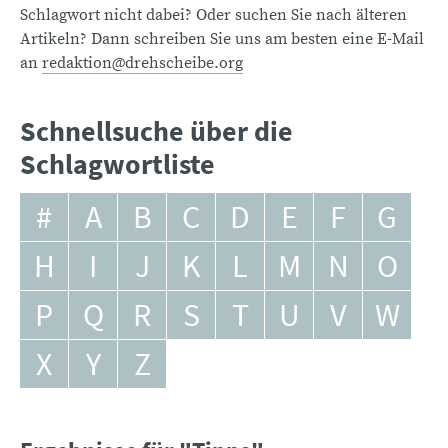
Schlagwort nicht dabei? Oder suchen Sie nach älteren
Artikeln? Dann schreiben Sie uns am besten eine E-Mail
an
redaktion@drehscheibe.org
Schnellsuche über die
Schlagwortliste
#
A
B
C
D
E
F
G
H
I
J
K
L
M
N
O
P
Q
R
S
T
U
V
W
X
Y
Z