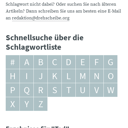
Schlagwort nicht dabei? Oder suchen Sie nach älteren
Artikeln? Dann schreiben Sie uns am besten eine E-Mail
an
redaktion@drehscheibe.org
Schnellsuche über die
Schlagwortliste
#
A
B
C
D
E
F
G
H
I
J
K
L
M
N
O
P
Q
R
S
T
U
V
W
X
Y
Z