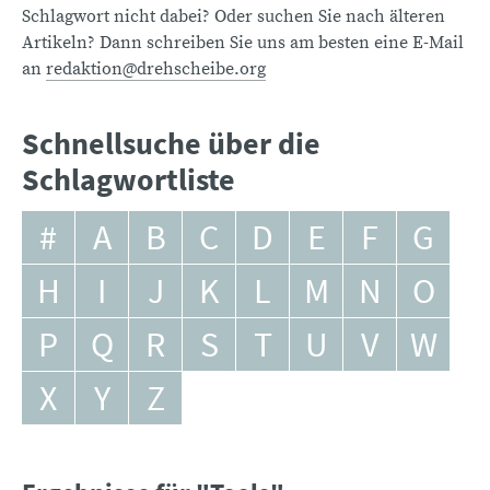
Schlagwort nicht dabei? Oder suchen Sie nach älteren
Artikeln? Dann schreiben Sie uns am besten eine E-Mail
an
redaktion@drehscheibe.org
Schnellsuche über die
Schlagwortliste
#
A
B
C
D
E
F
G
H
I
J
K
L
M
N
O
P
Q
R
S
T
U
V
W
X
Y
Z