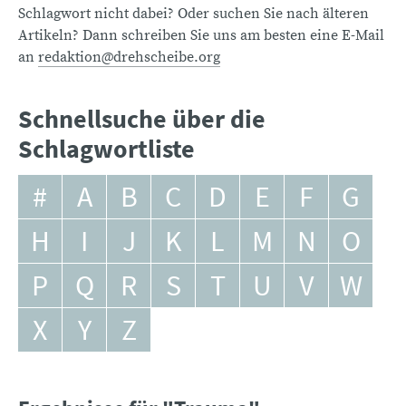
Schlagwort nicht dabei? Oder suchen Sie nach älteren
Artikeln? Dann schreiben Sie uns am besten eine E-Mail
an
redaktion@drehscheibe.org
Schnellsuche über die
Schlagwortliste
#
A
B
C
D
E
F
G
H
I
J
K
L
M
N
O
P
Q
R
S
T
U
V
W
X
Y
Z