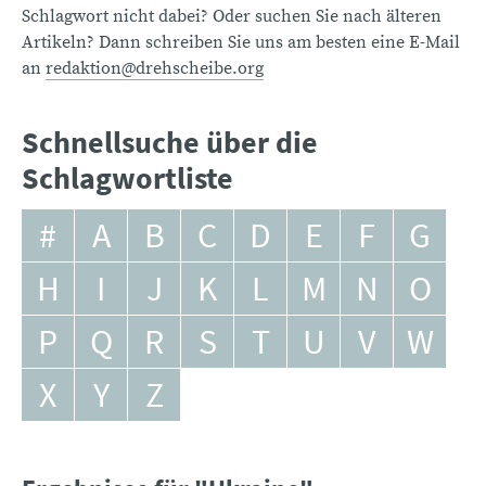
Schlagwort nicht dabei? Oder suchen Sie nach älteren
Artikeln? Dann schreiben Sie uns am besten eine E-Mail
an
redaktion@drehscheibe.org
Schnellsuche über die
Schlagwortliste
#
A
B
C
D
E
F
G
H
I
J
K
L
M
N
O
P
Q
R
S
T
U
V
W
X
Y
Z