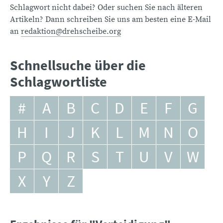
Schlagwort nicht dabei? Oder suchen Sie nach älteren
Artikeln? Dann schreiben Sie uns am besten eine E-Mail
an
redaktion@drehscheibe.org
Schnellsuche über die
Schlagwortliste
#
A
B
C
D
E
F
G
H
I
J
K
L
M
N
O
P
Q
R
S
T
U
V
W
X
Y
Z