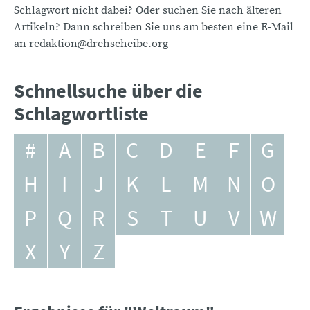
Schlagwort nicht dabei? Oder suchen Sie nach älteren
Artikeln? Dann schreiben Sie uns am besten eine E-Mail
an
redaktion@drehscheibe.org
Schnellsuche über die
Schlagwortliste
#
A
B
C
D
E
F
G
H
I
J
K
L
M
N
O
P
Q
R
S
T
U
V
W
X
Y
Z