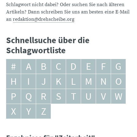
Schlagwort nicht dabei? Oder suchen Sie nach älteren
Artikeln? Dann schreiben Sie uns am besten eine E-Mail
an
redaktion@drehscheibe.org
Schnellsuche über die
Schlagwortliste
#
A
B
C
D
E
F
G
H
I
J
K
L
M
N
O
P
Q
R
S
T
U
V
W
X
Y
Z