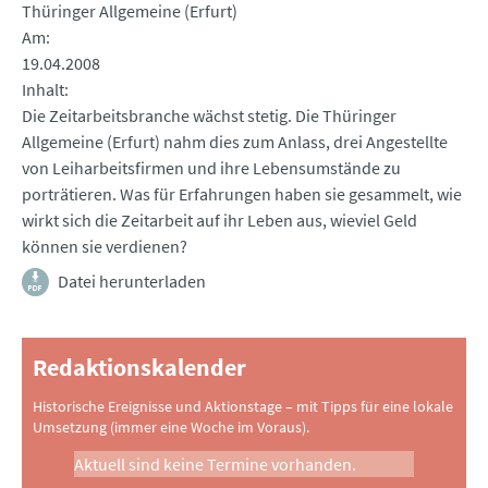
Thüringer Allgemeine (Erfurt)
Am
19.04.2008
Inhalt
Die Zeitarbeitsbranche wächst stetig. Die Thüringer
Allgemeine (Erfurt) nahm dies zum Anlass, drei Angestellte
von Leiharbeitsfirmen und ihre Lebensumstände zu
porträtieren. Was für Erfahrungen haben sie gesammelt, wie
wirkt sich die Zeitarbeit auf ihr Leben aus, wieviel Geld
können sie verdienen?
Datei herunterladen
Redaktionskalender
Historische Ereignisse und Aktionstage – mit Tipps für eine lokale
Umsetzung (immer eine Woche im Voraus).
Aktuell sind keine Termine vorhanden.