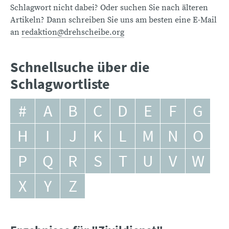
Schlagwort nicht dabei? Oder suchen Sie nach älteren
Artikeln? Dann schreiben Sie uns am besten eine E-Mail
an
redaktion@drehscheibe.org
Schnellsuche über die
Schlagwortliste
#
A
B
C
D
E
F
G
H
I
J
K
L
M
N
O
P
Q
R
S
T
U
V
W
X
Y
Z