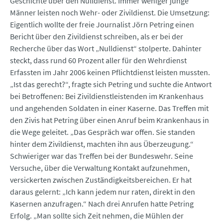
Geschichte über den Nulldienst. Immer weniger junge
Männer leisten noch Wehr- oder Zivildienst. Die Umsetzung:
Eigentlich wollte der freie Journalist Jörn Petring einen
Bericht über den Zivildienst schreiben, als er bei der
Recherche über das Wort „Nulldienst“ stolperte. Dahinter
steckt, dass rund 60 Prozent aller für den Wehrdienst
Erfassten im Jahr 2006 keinen Pflichtdienst leisten mussten.
„Ist das gerecht?“, fragte sich Petring und suchte die Antwort
bei Betroffenen: Bei Zivildienstleistenden im Krankenhaus
und angehenden Soldaten in einer Kaserne. Das Treffen mit
den Zivis hat Petring über einen Anruf beim Krankenhaus in
die Wege geleitet. „Das Gespräch war offen. Sie standen
hinter dem Zivildienst, machten ihn aus Überzeugung.“
Schwieriger war das Treffen bei der Bundeswehr. Seine
Versuche, über die Verwaltung Kontakt aufzunehmen,
versickerten zwischen Zuständigkeitsbereichen. Er hat
daraus gelernt: „Ich kann jedem nur raten, direkt in den
Kasernen anzufragen.“ Nach drei Anrufen hatte Petring
Erfolg. „Man sollte sich Zeit nehmen, die Mühlen der