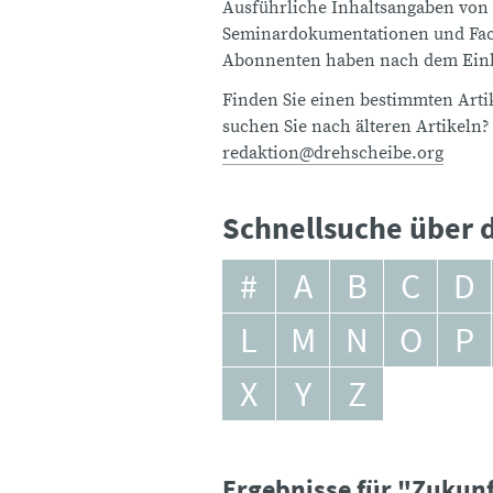
Ausführliche Inhaltsangaben von
Seminardokumentationen und Fach
Abonnenten haben nach dem Einlo
Finden Sie einen bestimmten Artik
suchen Sie nach älteren Artikeln?
redaktion@drehscheibe.org
Schnellsuche über d
#
A
B
C
D
L
M
N
O
P
X
Y
Z
Ergebnisse für "Zukun