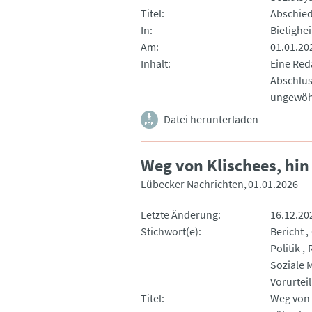
Titel
Abschied
In
Bietighe
Am
01.01.20
Inhalt
Eine Red
Abschlus
ungewöh
Datei herunterladen
Weg von Klischees, hin 
Lübecker Nachrichten
01.01.2026
Letzte Änderung
16.12.20
Stichwort(e)
Bericht
Politik
Soziale 
Vorurteil
Titel
Weg von K