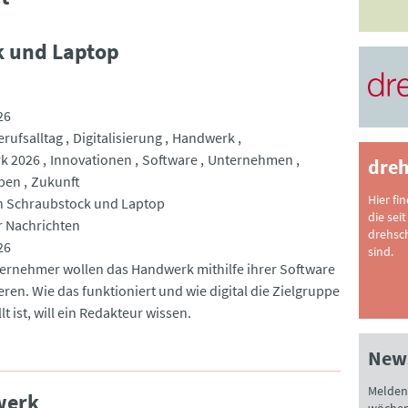
k und Laptop
26
erufsalltag
Digitalisierung
Handwerk
k 2026
Innovationen
Software
Unternehmen
dreh
ppen
Zukunft
Hier fi
n Schraubstock und Laptop
die seit
 Nachrichten
drehsc
26
sind.
ernehmer wollen das Handwerk mithilfe ihrer Software
ieren. Wie das funktioniert und wie digital die Zielgruppe
lt ist, will ein Redakteur wissen.
News
Melden 
werk