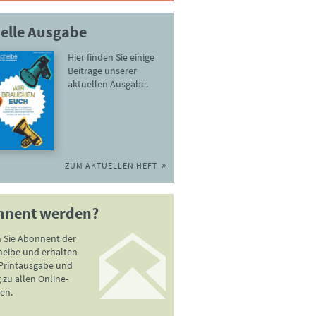
elle Ausgabe
Hier finden Sie einige
Beiträge unserer
aktuellen Ausgabe.
ZUM AKTUELLEN HEFT
nnent werden?
 Sie Abonnent der
heibe und erhalten
 Printausgabe und
zu allen Online-
en.