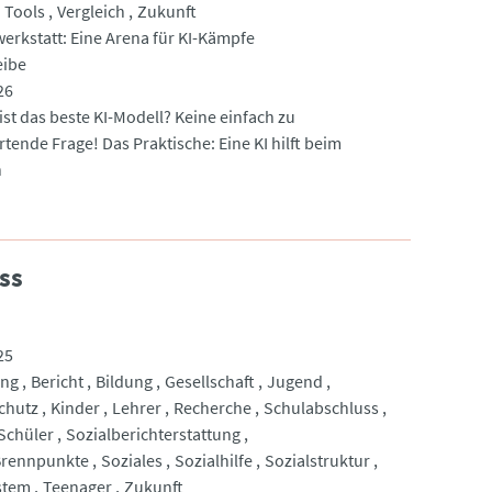
Tools
Vergleich
Zukunft
werkstatt: Eine Arena für KI-Kämpfe
eibe
26
ist das beste KI-Modell? Keine einfach zu
tende Frage! Das Praktische: Eine KI hilft beim
h
ss
25
ung
Bericht
Bildung
Gesellschaft
Jugend
chutz
Kinder
Lehrer
Recherche
Schulabschluss
Schüler
Sozialberichterstattung
Brennpunkte
Soziales
Sozialhilfe
Sozialstruktur
stem
Teenager
Zukunft