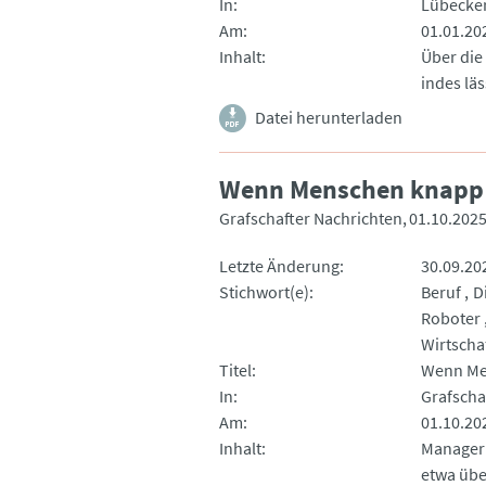
In
Lübecker
Am
01.01.20
Inhalt
Über die
indes lä
Datei herunterladen
Wenn Menschen knapp
Grafschafter Nachrichten
01.10.202
Letzte Änderung
30.09.20
Stichwort(e)
Beruf
D
Roboter
Wirtscha
Titel
Wenn Me
In
Grafscha
Am
01.10.20
Inhalt
Manager 
etwa übe