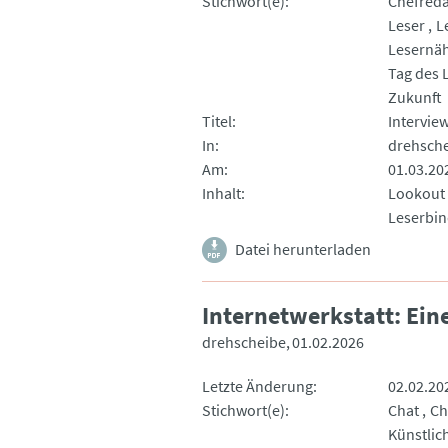
Stichwort(e)
Chefred
Leser
L
Lesernä
Tag des 
Zukunft
Titel
Intervie
In
drehsch
Am
01.03.20
Inhalt
Lookout 
Leserbin
Datei herunterladen
Internetwerkstatt: Ein
drehscheibe
01.02.2026
Letzte Änderung
02.02.20
Stichwort(e)
Chat
Ch
Künstlich