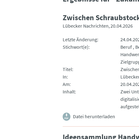
Zwischen Schraubstoc
Lübecker Nachrichten
20.04.2026
Letzte Änderung
24.04.20
Stichwort(e)
Beruf
B
Handwer
Zielgru
Titel
Zwische
In
Lübecker
Am
20.04.20
Inhalt
Zwei Unt
digitalis
aufgestel
Datei herunterladen
Ideensammlung Hand