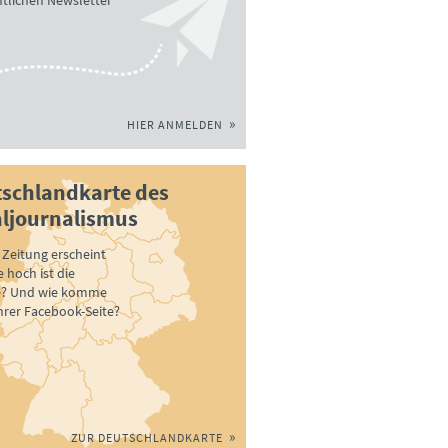
tlichen Newsletter
HIER ANMELDEN
schlandkarte des
ljournalismus
Zeitung erscheint
 hoch ist die
e? Und wie komme
ihrer Facebook-Seite?
ZUR DEUTSCHLANDKARTE