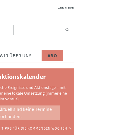
NAVIGATION
ANMELDEN
ÜBERSPRINGEN
Suchbegriffe
WIR ÜBER UNS
ABO
ktionskalender
sche Ereignisse und Aktionstage – mit
ür eine lokale Umsetzung (immer eine
im Voraus).
Aktuell sind keine Termine
vorhanden.
TIPPS FÜR DIE KOMMENDEN WOCHEN