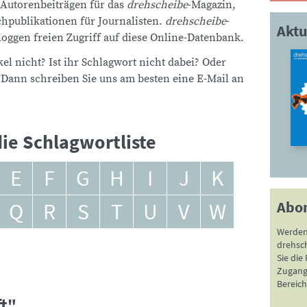
 Autorenbeiträgen für das
drehscheibe
-Magazin,
publikationen für Journalisten.
drehscheibe
-
Aktu
ggen freien Zugriff auf diese Online-Datenbank.
el nicht? Ist ihr Schlagwort nicht dabei? Oder
 Dann schreiben Sie uns am besten eine E-Mail an
ie Schlagwortliste
E
F
G
H
I
J
K
Abo
Q
R
S
T
U
V
W
Werden
drehsc
Sie die
Zugang 
Bereich
ft"