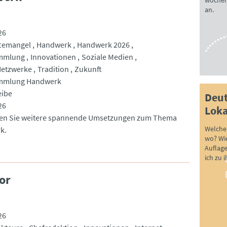
wöchen
an.
26
ftemangel
Handwerk
Handwerk 2026
mmlung
Innovationen
Soziale Medien
Netzwerke
Tradition
Zukunft
mmlung Handwerk
eibe
Deut
26
Loka
den Sie weitere spannende Umsetzungen zum Thema
Welche 
k.
wo? Wie
Auflag
ich zu 
or
26