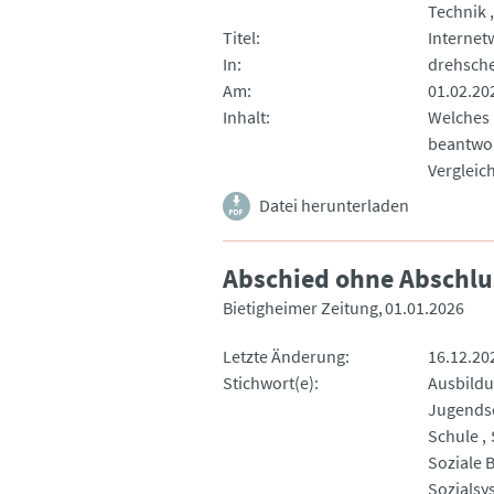
Technik
Titel
Internet
In
drehsch
Am
01.02.20
Inhalt
Welches 
beantwor
Vergleic
Datei herunterladen
Abschied ohne Abschlu
Bietigheimer Zeitung
01.01.2026
Letzte Änderung
16.12.20
Stichwort(e)
Ausbild
Jugends
Schule
Soziale 
Sozialsy