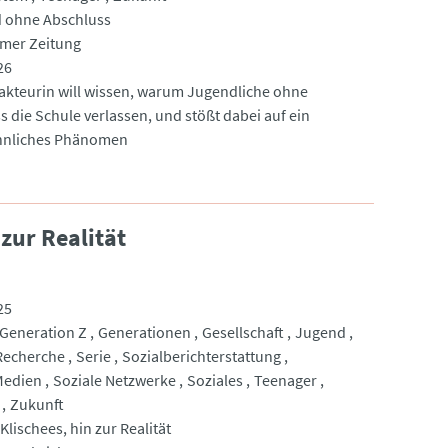
 ohne Abschluss
imer Zeitung
26
akteurin will wissen, warum Jugendliche ohne
s die Schule verlassen, und stößt dabei auf ein
nliches Phänomen
zur Realität
25
Generation Z
Generationen
Gesellschaft
Jugend
Recherche
Serie
Sozialberichterstattung
Medien
Soziale Netzwerke
Soziales
Teenager
Zukunft
lischees, hin zur Realität