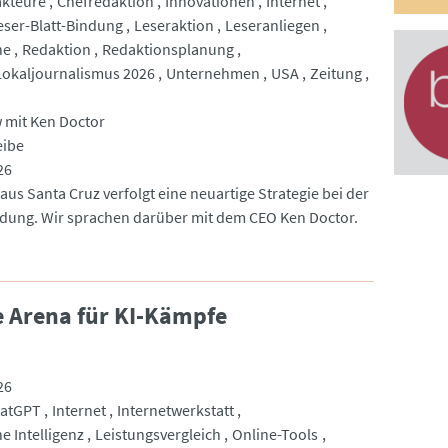
akteure
Chefredaktion
Innovationen
Internet
eser-Blatt-Bindung
Leseraktion
Leseranliegen
he
Redaktion
Redaktionsplanung
Lokaljournalismus 2026
Unternehmen
USA
Zeitung
w mit Ken Doctor
eibe
26
aus Santa Cruz verfolgt eine neuartige Strategie bei der
dung. Wir sprachen darüber mit dem CEO Ken Doctor.
e Arena für KI-Kämpfe
26
atGPT
Internet
Internetwerkstatt
e Intelligenz
Leistungsvergleich
Online-Tools