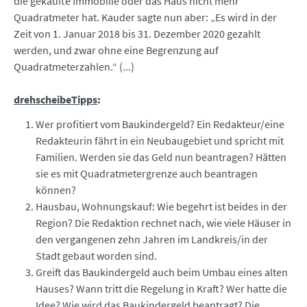
die gekaufte Immobilie oder das Haus nicht mehr
Quadratmeter hat. Kauder sagte nun aber: „Es wird in der
Zeit von 1. Januar 2018 bis 31. Dezember 2020 gezahlt
werden, und zwar ohne eine Begrenzung auf
Quadratmeterzahlen.“ (...)
drehscheibeTipps
:
Wer profitiert vom Baukindergeld? Ein Redakteur/eine
Redakteurin fährt in ein Neubaugebiet und spricht mit
Familien. Werden sie das Geld nun beantragen? Hätten
sie es mit Quadratmetergrenze auch beantragen
können?
Hausbau, Wohnungskauf: Wie begehrt ist beides in der
Region? Die Redaktion rechnet nach, wie viele Häuser in
den vergangenen zehn Jahren im Landkreis/in der
Stadt gebaut worden sind.
Greift das Baukindergeld auch beim Umbau eines alten
Hauses? Wann tritt die Regelung in Kraft? Wer hatte die
Idee? Wie wird das Baukindergeld beantragt? Die