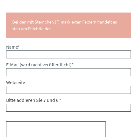
Bei den mit Sternchen (*) markierten Feldern handelt es
sich um Pflichtfelder.
Pflichtfeld
Name
*
Pflichtfeld
E-Mail (wird nicht veröffentlicht)
*
Webseite
Bitte addieren Sie 7 und 6.
*
Kommentar